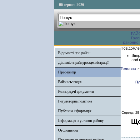
06 серпня 2026
РАЙ
Голо
районної
Повідомле
Відомості про район
Simp
and r
Діяльність райдержадміністрації
Головна
>
Прес-центр
Район сьогодні
Пл
Розпорядчі документи
Регуляторна політика
Публічна інформація
Середа, 28
Що
Інформація з установ району
Оголошення