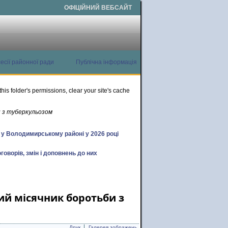
ОФІЦІЙНИЙ ВЕБСАЙТ
есії районної ради
Публічна інформація
this folder's permissions, clear your site's cache
и з туберкульозом
х у Володимирському районі у 2026 році
говорів, змін і доповнень до них
ий місячник боротьби з
Друк
Галерея зображень