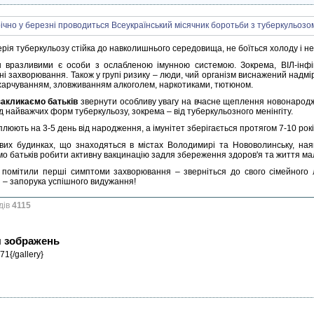
ерія туберкульозу стійка до навколишнього середовища, не боїться холоду і н
 вразливими є особи з ослабленою імунною системою. Зокрема, ВІЛ-інфіко
чні захворювання. Також у групі ризику – люди, чий організм виснажений над
харчуванням, зловживанням алкоголем, наркотиками, тютюном.
акликаємо батьків
звернути особливу увагу на вчасне щеплення новонарод
д найважчих форм туберкульозу, зокрема – від туберкульозного менінгіту.
люють на 3-5 день від народження, а імунітет зберігається протягом 7-10 рокі
вих будинках, що знаходяться в містах Володимирі та Нововолинську, ная
мо батьків робити активну вакцинацію задля збереження здоров'я та життя мал
помітили перші симптоми захворювання – зверніться до свого сімейного л
я – запорука успішного видужання!
дів
4115
я зображень
71{/gallery}