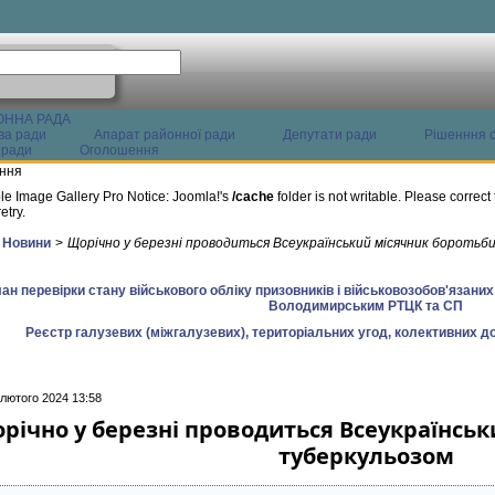
ОННА РАДА
ва ради
Апарат районної ради
Депутати ради
Рішенння с
 ради
Оголошення
ння
le Image Gallery Pro Notice: Joomla!'s
/cache
folder is not writable. Please correct 
etry.
Новини
>
Щорічно у березні проводиться Всеукраїнський місячник боротьб
ан перевірки стану військового обліку призовників і військовозобов'язани
Володимирським РТЦК та СП
Реєстр галузевих (міжгалузевих), територіальних угод, колективних до
 лютого 2024 13:58
річно у березні проводиться Всеукраїнськ
туберкульозом