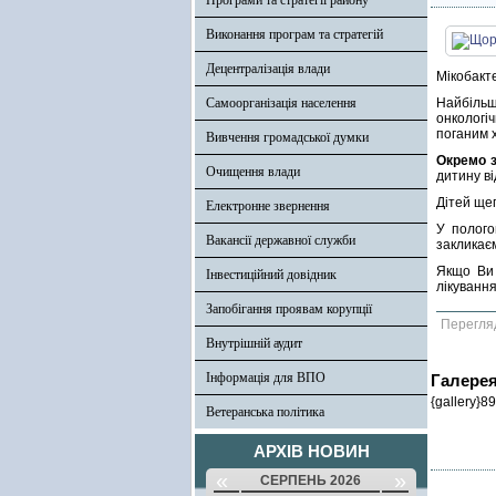
Програми та стратегії району
Виконання програм та стратегій
Децентралізація влади
Мікобакт
Самоорганізація населення
Найбільш
онкологі
поганим 
Вивчення громадської думки
Окремо з
Очищення влади
дитину ві
Дітей щеп
Електронне звернення
У полого
Вакансії державної служби
закликає
Якщо Ви 
Інвестиційний довідник
лікуванн
Запобігання проявам корупції
Перегля
Внутрішній аудит
Інформація для ВПО
Галере
{gallery}89
Ветеранська політика
АРХІВ НОВИН
«
»
СЕРПЕНЬ 2026