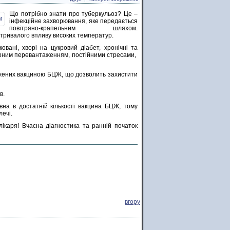
Що потрібно знати про туберкульоз? Це –
інфекційне захворювання, яке передається
повітряно-крапельним шляхом.
етривалого впливу високих температур.
вані, хворі на цукровий діабет, хронічні та
мірним перевантаженням, постійними стресами,
жених вакциною БЦЖ, що дозволить захистити
в.
вна в достатній кількості вакцина БЦЖ, тому
ечі.
ікаря! Вчасна діагностика та ранній початок
вгору