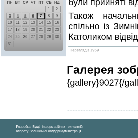
були прийняті ві
ПН
ВТ
СР
ЧТ
ПТ
СБ
НД
1
2
Також начальни
3
4
5
6
7
8
9
10
11
12
13
14
15
16
спільно із Зимн
17
18
19
20
21
22
23
Католиком відві
24
25
26
27
28
29
30
31
Переглядів
3959
Галерея зо
{gallery}9027{/gal
Розробка: Відділ інформаційних технологій
апарату Волинської облдержадміністрації