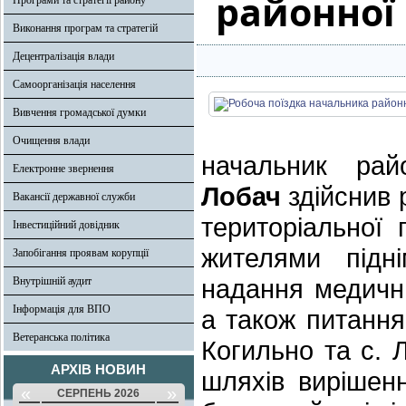
районної 
Програми та стратегії району
Виконання програм та стратегій
Децентралізація влади
Самоорганізація населення
Вивчення громадської думки
Очищення влади
начальник рай
Електронне звернення
Лобач
здійснив 
Вакансії державної служби
територіальної 
Інвестиційний довідник
жителями підн
Запобігання проявам корупції
надання медичн
Внутрішній аудит
Інформація для ВПО
а також питання
Ветеранська політика
Когильно та с. 
АРХІВ НОВИН
шляхів вирішен
«
»
СЕРПЕНЬ 2026