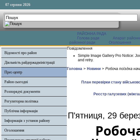
07 серпня 2026
РАЙОННА РАДА
Голова ради
Апарат районн
районної ради
Оголошення
Повідомлення
Відомості про район
Simple Image Gallery Pro Notice: Jo
and retry.
Діяльність райдержадміністрації
Головна
>
Новини
>
Робоча поїздка нач
Прес-центр
Район сьогодні
План перевірки стану військово
Розпорядчі документи
Реєстр галузевих (міжгал
Регуляторна політика
Публічна інформація
П'ятниця, 29 бере
Інформація з установ району
Робоч
Оголошення