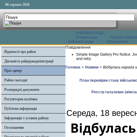
06 серпня 2026
РАЙОННА РАДА
Голова ради
Апарат районн
районної ради
Оголошення
Повідомлення
Відомості про район
Simple Image Gallery Pro Notice: Jo
and retry.
Діяльність райдержадміністрації
Головна
>
Новини
>
Відбулась нарада 
Прес-центр
Район сьогодні
План перевірки стану військово
Розпорядчі документи
Реєстр галузевих (міжгал
Регуляторна політика
Публічна інформація
Середа, 18 верес
Інформація з установ району
Відбулас
Оголошення