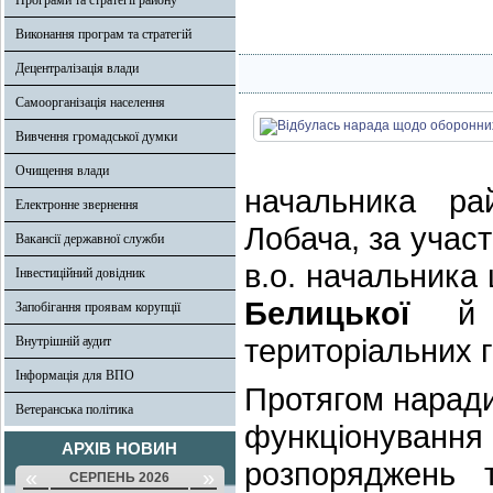
Програми та стратегії району
Виконання програм та стратегій
Децентралізація влади
Самоорганізація населення
Вивчення громадської думки
Очищення влади
начальника рай
Електронне звернення
Лобача, за участ
Вакансії державної служби
в.о. начальника
Інвестиційний довідник
Белицької
й ч
Запобігання проявам корупції
територіальних 
Внутрішній аудит
Інформація для ВПО
Протягом наради
Ветеранська політика
функціонування
АРХІВ НОВИН
розпоряджень 
«
»
СЕРПЕНЬ 2026