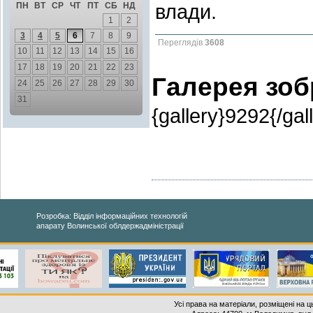
влади.
ПН
ВТ
СР
ЧТ
ПТ
СБ
НД
1
2
3
4
5
6
7
8
9
Переглядів
3608
10
11
12
13
14
15
16
17
18
19
20
21
22
23
Галерея зо
24
25
26
27
28
29
30
31
{gallery}9292{/gal
Розробка: Відділ інформаційних технологій
апарату Волинської облдержадміністрації
Усі права на матеріали, розміщені на 