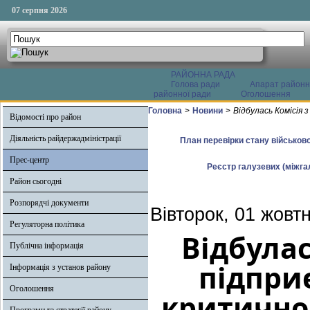
07 серпня 2026
РАЙОННА РАДА
Голова ради
Апарат районн
районної ради
Оголошення
Головна
>
Новини
>
Відбулась Комісія 
Відомості про район
Діяльність райдержадміністрації
План перевірки стану військово
Прес-центр
Реєстр галузевих (міжгал
Район сьогодні
Розпорядчі документи
Вівторок, 01 жовт
Регуляторна політика
Відбулас
Публічна інформація
підприє
Інформація з установ району
Оголошення
критично