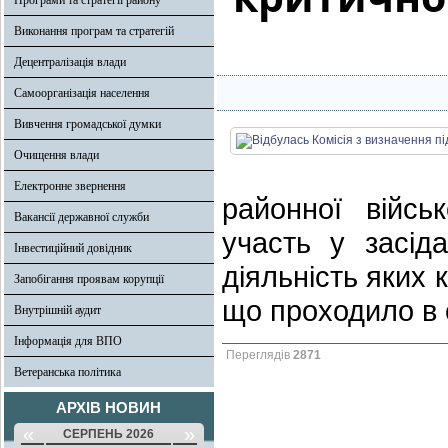
Програми та стратегії району
Виконання програм та стратегій
Децентралізація влади
Самоорганізація населення
Вивчення громадської думки
Очищення влади
Електронне звернення
районної війсь
Вакансії державної служби
участь у засіда
Інвестиційний довідник
діяльність яких 
Запобігання проявам корупції
що проходило в 
Внутрішній аудит
Інформація для ВПО
Переглядів
2871
Ветеранська політика
АРХІВ НОВИН
«
»
СЕРПЕНЬ 2026