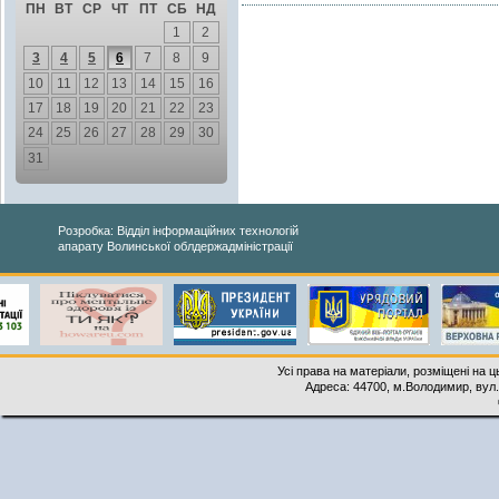
ПН
ВТ
СР
ЧТ
ПТ
СБ
НД
1
2
3
4
5
6
7
8
9
10
11
12
13
14
15
16
17
18
19
20
21
22
23
24
25
26
27
28
29
30
31
Розробка: Відділ інформаційних технологій
апарату Волинської облдержадміністрації
Усі права на матеріали, розміщені на 
Адреса: 44700, м.Володимир, вул. 