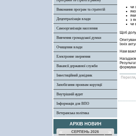
Програми та стратегії району
чи 
Виконання програм та стратегій
яко
яки
Децентралізація влади
з я
чи 
Самоорганізація населення
Щоб долуч
Вивчення громадської думки
Опитуван
їхніх акт
Очищення влади
Нам важл
Електронне звернення
Нагадаєм
Результа
Вакансії державної служби
формуван
Інвестиційний довідник
Перегля
Запобігання проявам корупції
Внутрішній аудит
Інформація для ВПО
Ветеранська політика
АРХІВ НОВИН
«
»
СЕРПЕНЬ 2026