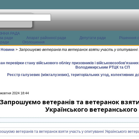
ОННА РАДА
ва ради
Апарат районної ради
Депутати ради
Рішенння с
 ради
Оголошення
Новини
>
Запрошуємо ветеранів та ветеранок взяти участь у опитуванні 
ан перевірки стану військового обліку призовників і військовозобов'язани
Володимирським РТЦК та СП
Реєстр галузевих (міжгалузевих), територіальних угод, колективних до
 жовтня 2024 18:44
Запрошуємо ветеранів та ветеранок взяти
Українського ветеранського