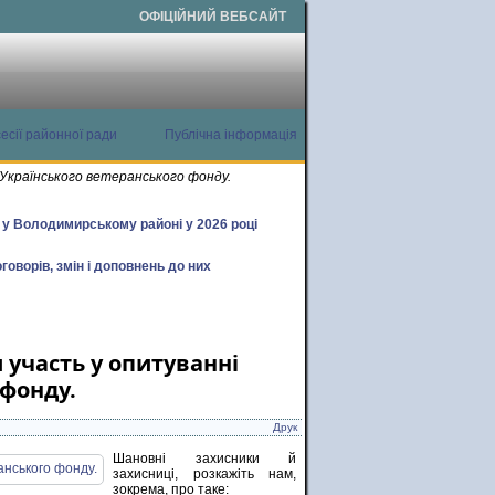
ОФІЦІЙНИЙ ВЕБСАЙТ
есії районної ради
Публічна інформація
Українського ветеранського фонду.
х у Володимирському районі у 2026 році
говорів, змін і доповнень до них
 участь у опитуванні
 фонду.
Друк
Шановні захисники й
захисниці, розкажіть нам,
зокрема, про таке: