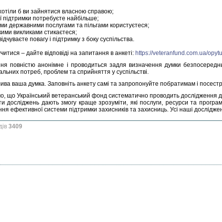
хотіли б ви зайнятися власною справою;
ї підтримки потребуєте найбільше;
ми державними послугами та пільгами користуєтеся;
кими викликами стикаєтеся;
відчуваєте повагу і підтримку з боку суспільства.
итися – дайте відповіді на запитання в анкеті:
https://veteranfund.com.ua/opyt
ня повністю анонімне і проводиться задля визначення думки безпосередньо
уальних потреб, проблем та сприйняття у суспільстві.
ива ваша думка. Заповніть анкету самі та запропонуйте побратимам і посест
о, що Український ветеранський фонд систематично проводить дослідження д
ти досліджень дають змогу краще зрозуміти, які послуги, ресурси та прогр
ня ефективної системи підтримки захисників та захисниць. Усі наші дослідже
дів
3409