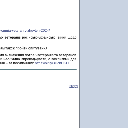
uvannia-veteraniv-zhovten-2024/
 ветеранів російсько-української війни щодо
рам також пройти опитування.
ля визначення потреб ветеранів та ветеранок.
ами необхідно впроваджувати, є важливими для
ння – за посиланням:
https://bit.ly/3HchUKO
.
вгору