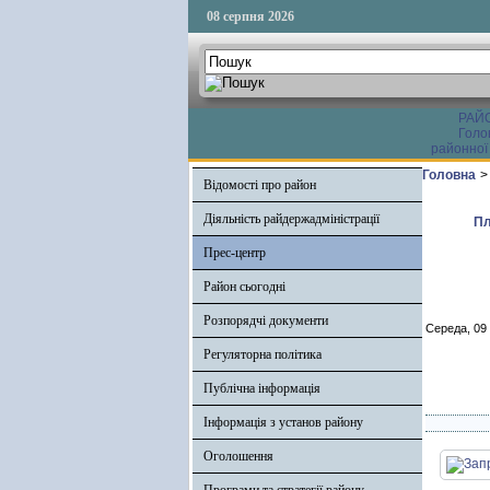
08 серпня 2026
РАЙ
Голо
районної
Головна
>
Відомості про район
Діяльність райдержадміністрації
Пл
Прес-центр
Район сьогодні
Розпорядчі документи
Середа, 09
Регуляторна політика
Публічна інформація
Інформація з установ району
Оголошення