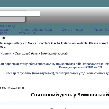
ОННА РАДА
ва ради
Апарат районної ради
Депутати ради
Рішенння с
 ради
Оголошення
ння
le Image Gallery Pro Notice: Joomla!'s
/cache
folder is not writable. Please correct 
etry.
Новини
>
Святковий день у Зимнівській громаді
ан перевірки стану військового обліку призовників і військовозобов'язани
Володимирським РТЦК та СП
Реєстр галузевих (міжгалузевих), територіальних угод, колективних до
8 жовтня 2024 18:45
Святковий день у Зимнівській