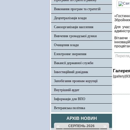
Програми та стратегії району
Виконання програм та стратегій
«Гостинни
Децентралізація влади
Збройних 
Самоорганізація населення
Для учас
адміністр
Вивчення громадської думки
Вітаючи 
інноваці
Очищення влади
процвіта
Електронне звернення
Перегля
Вакансії державної служби
Галере
Інвестиційний довідник
{gallery}93
Запобігання проявам корупції
Внутрішній аудит
Інформація для ВПО
Ветеранська політика
АРХІВ НОВИН
«
»
СЕРПЕНЬ 2026