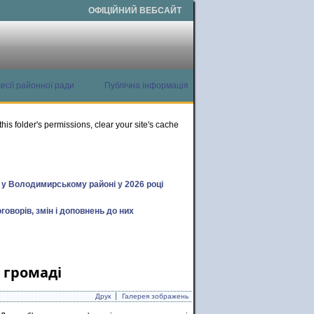
ОФІЦІЙНИЙ ВЕБСАЙТ
есії районної ради
Публічна інформація
this folder's permissions, clear your site's cache
х у Володимирському районі у 2026 році
говорів, змін і доповнень до них
 громаді
Друк
Галерея зображень