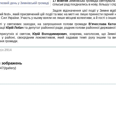
17 жовтня
Зимнівська громада святкувала Д
сільські рад поєднались в нову, більшу і с
Задля відзначення цієї події у Зимне ві
й fest», який присвячений цій події та має на меті не лише принести гарний на
Сил України. Участь у ньому взяли не лише місцеві колективи, а й гості з інши
ті у святкових заходах, на запрошення голови громади
В’ячеслава Като
ації
Юрій Лобач
та депутат районної ради, радник голови районної державної 
присутніх зі святом,
Юрій Володимирович
, зокрема, наголосив, що Зимн
й у районі, своєрідним локомотивом, який задавав темп руху іншим та в
ння громади.
дів
2914
я зображень
47{/gallery}