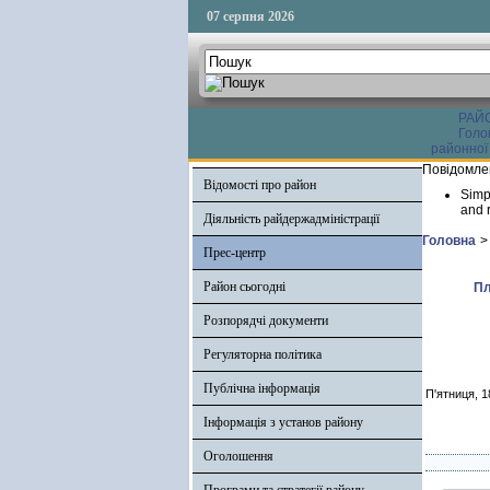
07 серпня 2026
РАЙ
Голо
районної
Повідомле
Відомості про район
Simp
and r
Діяльність райдержадміністрації
Головна
>
Прес-центр
Район сьогодні
Пл
Розпорядчі документи
Регуляторна політика
Публічна інформація
П'ятниця, 1
Інформація з установ району
Оголошення