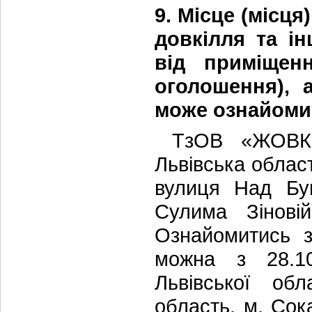
9. Місце (місця
довкілля та ін
від приміщен
оголошення), 
може ознайоми
ТзОВ «ЖОВКІВ
Львівська област
вулиця Над Буг
Сулима Зіновій
Ознайомитись з
можна з 28.10
Львівської об
область, м. Сок