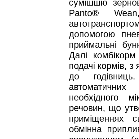
сумішшю зернов
Panto® Wean,
автотранспортом
допомогою пнев
приймальні бун
Далі комбікорм
подачі кормів, з
до годівниць
автоматичних
необхідного м
речовин, що утв
приміщеннях с
обмінна припли