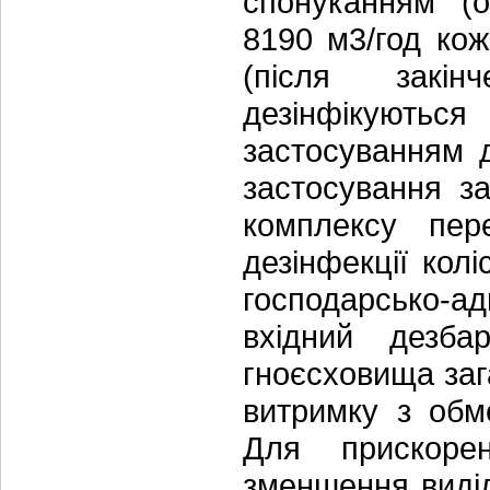
спонуканням (о
8190 м3/год кож
(після закін
дезінфікуют
застосуванням д
застосування за
комплексу пере
дезінфекції колі
господарсько-а
вхідний дезба
гноєсховища заг
витримку з обм
Для прискоре
зменшення виді