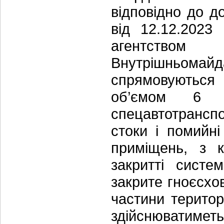
відповідно до д
від 12.12.202
агентством
Внутрішньомайд
спрямовуються
об’ємом 6 
спецавтотрансп
стоки і помийні
приміщень, з к
закритті систе
закрите гноєсхо
частини територ
здійснюватиме