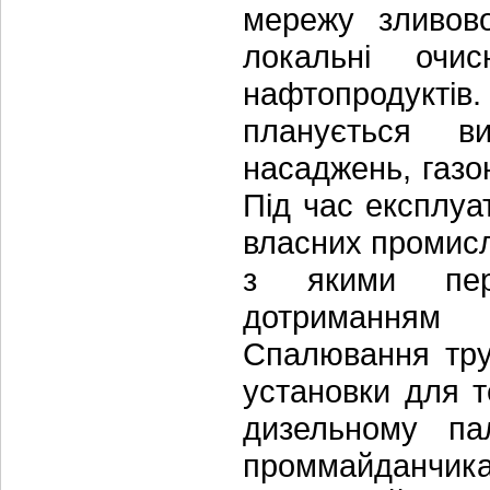
мережу зливово
локальні очи
нафтопродуктів
планується в
насаджень, газо
Під час експлуа
власних промисл
з якими пере
дотриманням 
Спалювання тру
установки для т
дизельному па
проммайданчи