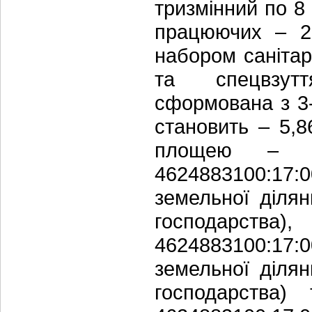
тризмінний по 8 
працюючих – 20
набором саніта
та спецвзутт
сформована з 3
становить – 5,8
площею – 2,
4624883100:1
земельної діля
господарства
4624883100:1
земельної діля
господарства)