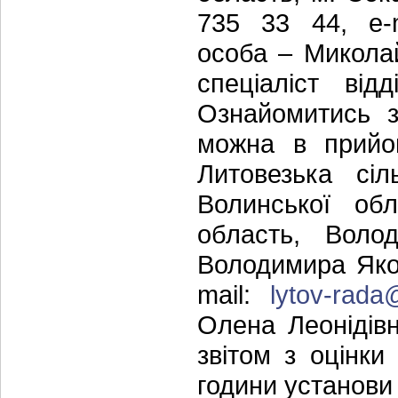
735 33 44, е-
особа – Микола
спеціаліст від
Ознайомитись з
можна в прийом
Литовезька сі
Волинської об
область, Воло
Володимира Якоб
mail:
lytov-rada
Олена Леонідівн
звітом з оцінк
години установи 