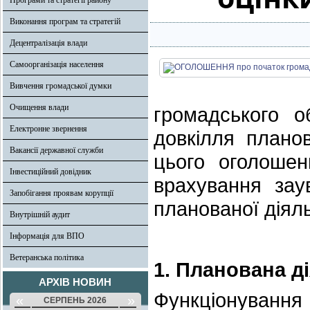
Програми та стратегії району
Виконання програм та стратегій
Децентралізація влади
Самоорганізація населення
Вивчення громадської думки
Очищення влади
громадського о
Електронне звернення
довкілля планов
Вакансії державної служби
цього оголошен
Інвестиційний довідник
врахування зау
Запобігання проявам корупції
планованої діяль
Внутрішній аудит
Інформація для ВПО
Ветеранська політика
1. Планована д
АРХІВ НОВИН
Функціонуван
«
»
СЕРПЕНЬ 2026