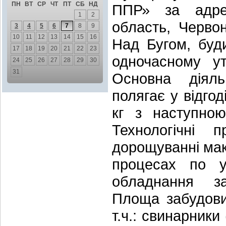
ПН
ВТ
СР
ЧТ
ПТ
СБ
НД
ППР» за адрес
1
2
область, Червон
3
4
5
6
7
8
9
10
11
12
13
14
15
16
Над Бугом, буд
17
18
19
20
21
22
23
одночасному ут
24
25
26
27
28
29
30
31
Основна діял
полягає у відгод
кг з наступною
Технологічні
дорощуванні мак
процесах по у
обладнання за
Площа забудови
т.ч.: свинарник