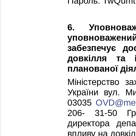
Пароль: TwQumt
6. Уповнова
уповноважен
забезпечує до
довкілля та 
планованої дія
Міністерство з
України вул. Ми
03035
OVD@mep
206- 31-50 Гр
директора депа
впливу на довкі