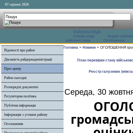
07 серпня 2026
РАЙОННА РАДА
Голова ради
Апарат районн
районної ради
Оголошення
Головна
>
Новини
>
ОГОЛОШЕННЯ про по
Відомості про район
Діяльність райдержадміністрації
План перевірки стану військово
Прес-центр
Реєстр галузевих (міжгал
Район сьогодні
Розпорядчі документи
Середа, 30 жовтня
Регуляторна політика
ОГОЛО
Публічна інформація
громадськ
Інформація з установ району
Оголошення
оцінк