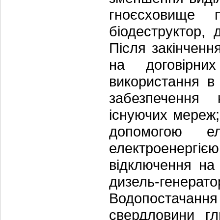
гноєсховище п
біодеструктор, 
Після закінченн
на договірни
використання в 
забезпечення 
існуючих мереж
допомогою ел
електроенергі
відключення на
дизель-генера
Водопостачання 
свердловини г