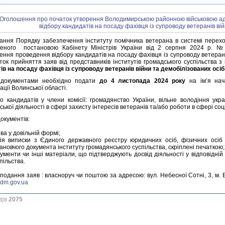
ання Порядку забезпечення інституту помічника ветерана в системі переход
женого постановою Кабінету Міністрів України від 2 серпня 2024 р. №
ення проведення відбору кандидатів на посаду фахівця із супроводу ветерані
ток прийняття заяв від представників інститутів громадського суспільства
ів на посаду фахівця із супроводу ветеранів війни та демобілізованих осі
 документами необхідно подати
до 4 листопада 2024 року
на ім’я нач
ації Волинської області.
о кандидатів у члени комісії: громадянство України, вільне володіння укра
ької діяльності в сфері захисту інтересів ветеранів та/або роботи в сфері со
окументів:
ва у довільній формі;
пія виписки з Єдиного державного реєстру юридичних осіб, фізичних осіб
ановчого документа інституту громадянського суспільства, скріплені печаткою;
ументи чи інші матеріали, що підтверджують досвід діяльності у відповідній
пільства.
подання заяв : власноруч чи поштою за адресою: вул. Небесної Сотні, 3, м. 
dm.gov.ua
дів
2075