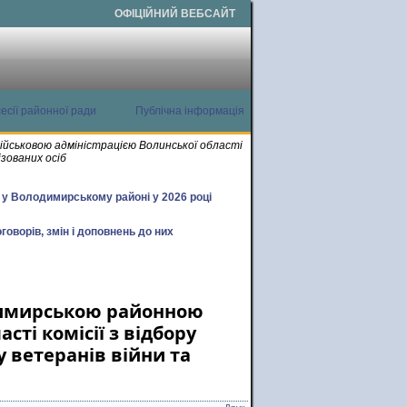
ОФІЦІЙНИЙ ВЕБСАЙТ
есії районної ради
Публічна інформація
йськовою адміністрацією Волинської області
ізованих осіб
х у Володимирському районі у 2026 році
говорів, змін і доповнень до них
димирською районною
сті комісії з відбору
у ветеранів війни та