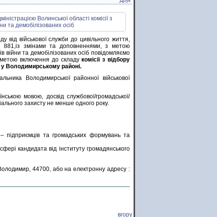
Друк
у від військової служби до цивільного життя,
 881,із змінами та доповненнями, з метою
в війни та демобілізованих осіб повідомляємо
 з метою включення до складу
комісії з відбору
б у Володимирському районі.
альника Володимирської районної військової
їнською мовою, досвід службової/громадської/
ціального захисту не менше одного року.
 – підприємців та громадських формувань та
 сфері кандидата від інституту громадянського
Володимир, 44700, або на електронну адресу :
вгору