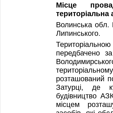
Місце прова
територіальна 
Волинська обл. 
Липинського.
Територіально
передбачено за
Володимирсько
територіальн
розташований п
Затурці, де к
будівництво АЗ
місцем розташ
засобів, які об