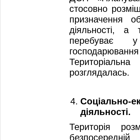
стосовно розміщ
призначення об
діяльності, а
перебуває у
господарюван
Територіальн
розглядалась.
Соціально
діяльності.
Територія роз
безпосередній