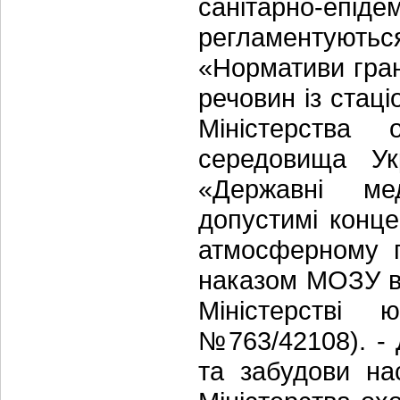
санітарно-епідем
регламентуютьс
«Нормативи гра
речовин із стац
Міністерства 
середовища Ук
«Державні мед
допустимі концен
атмосферному п
наказом МОЗУ ві
Міністерстві 
№763/42108). - 
та забудови на