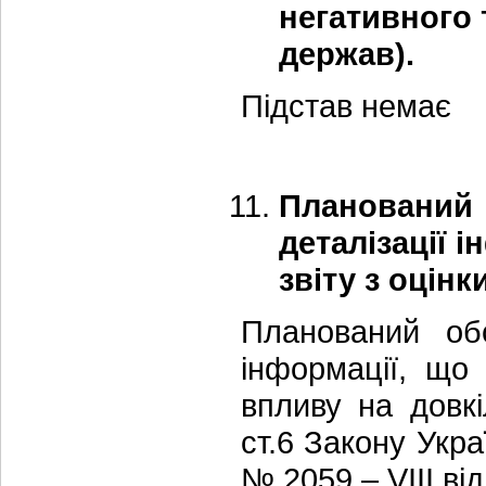
негативного
держав).
Підстав немає
Плановани
деталізації 
звіту з оцінк
Планований обс
інформації, що
впливу на довкі
ст.6 Закону Укра
№ 2059 – VIII від