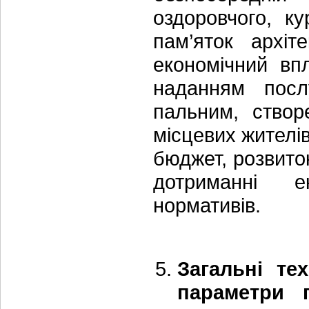
оздоровчого, ку
пам’яток архіте
економічний впл
наданням посл
пальним, створ
місцевих жителі
бюджет, розвито
дотриманні ек
нормативів.
Загальні те
параметри п