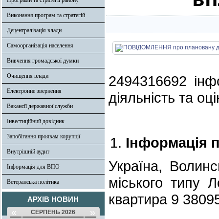
Програми та стратегії району
Виконання програм та стратегій
Децентралізація влади
Самоорганізація населення
Вивчення громадської думки
Очищення влади
2494316692 інф
Електронне звернення
діяльність та оці
Вакансії державної служби
Інвестиційний довідник
Запобігання проявам корупції
Інформація п
Внутрішній аудит
Україна, Волин
Інформація для ВПО
міського типу Л
Ветеранська політика
квартира 9 3809
АРХІВ НОВИН
«
»
СЕРПЕНЬ 2026