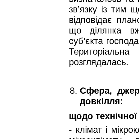
зв’язку із тим 
відповідає план
що ділянка вж
суб’єкта господ
Територіальн
розглядалась.
Сфера, дже
довкілля:
щодо технічної
- клімат і мікро