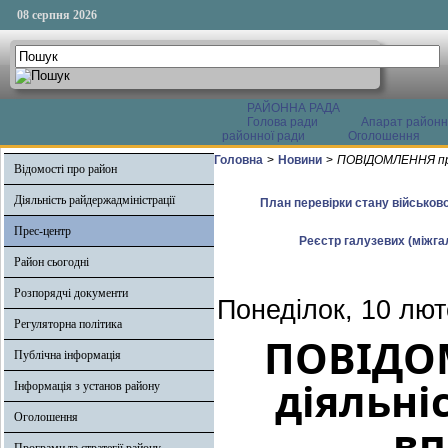
08 серпня 2026
РАЙОННА РАДА
Голова ради
Апарат районн
районної ради
Оголошення
Головна
>
Новини
>
ПОВІДОМЛЕННЯ про 
Відомості про район
Діяльність райдержадміністрації
План перевірки стану військово
Прес-центр
Реєстр галузевих (міжгал
Район сьогодні
Розпорядчі документи
Понеділок, 10 лют
Регуляторна політика
ПОВІДО
Публічна інформація
діяльніс
Інформація з установ району
Оголошення
вп