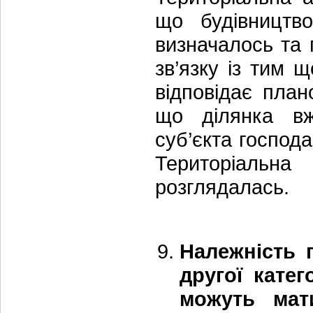
що будівництв
визначалось та 
зв’язку із тим 
відповідає план
що ділянка вж
суб’єкта господ
Територіальн
розглядалась.
Належність 
другої катег
можуть мат