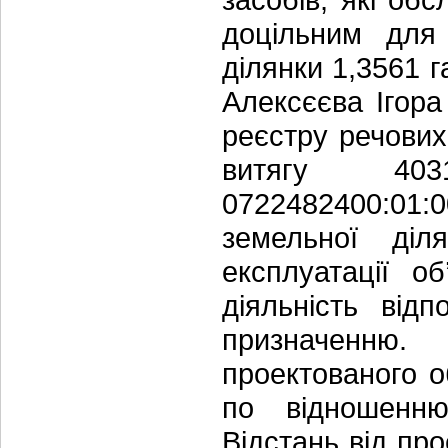
доцільним для 
ділянки 1,3561 г
Алексєєва Ігора
реєстру речових
витягу 403
0722482400:0
земельної ді
експлуатації о
діяльність від
призначенню
проектованого о
по відношенню
Відстань від пр