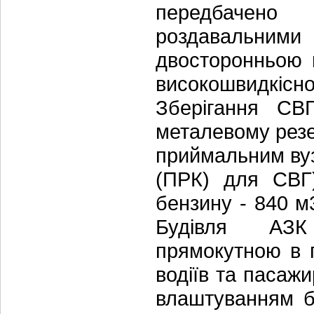
передбачено
роздавальним
двосторонньою 
високошвидкісн
Зберігання СВ
металевому резе
приймальним ву
(ПРК) для СВГ)
бензину - 840 м
Будівля АЗК 
прямокутною в п
водіїв та пасаж
влаштуванням б