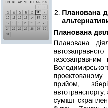
ПН
ВТ
СР
ЧТ
ПТ
СБ
НД
1
2
Планована ді
3
4
5
6
7
8
9
10
11
12
13
14
15
16
альтернатив
17
18
19
20
21
22
23
24
25
26
27
28
29
30
Планована діяль
31
Планована діял
автозаправн
газозаправним 
Володимирсько
проектованому
прийом, збер
автотранспорту, 
суміші скраплен