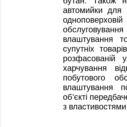
бутан. Також н
автомийки для 
одноповерховій
обслуговування
влаштування т
супутніх товар
розфасованій 
харчування від
побутового обс
влаштування по
об’єкті передба
з властивостями 