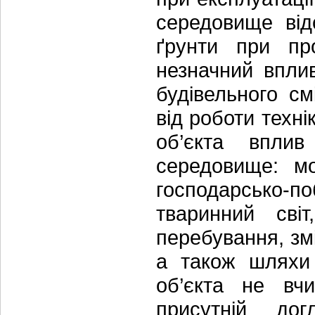
середовище від
ґрунти при пр
незначний впли
будівельного см
від роботи техн
об’єкта впли
середовище: м
господарсько-поб
тваринний світ
перебування, зм
а також шляхи 
об’єкта не вчи
присутній дог