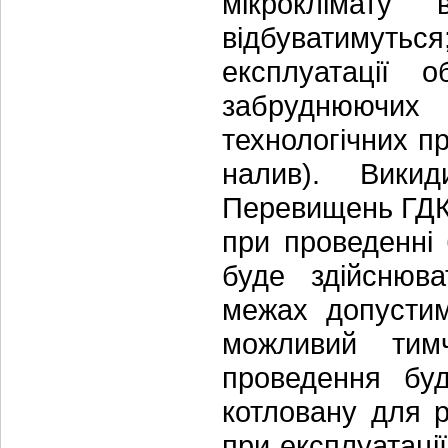
мікроклімату 
відбуватимут
експлуатації о
забруднюючих 
технологічних п
налив). Вики
Перевищень ГДК 
при проведенні 
буде здійснюв
межах допустим
можливий тим
проведення буд
котловану для 
при експлуатації