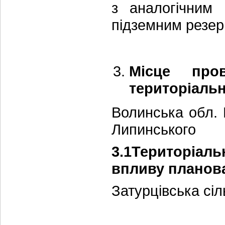
з аналогічним
підземним резер
Місце пров
територіальн
Волинська обл. 
Липинського
3.1Територіа
впливу планова
Затурцівська сі