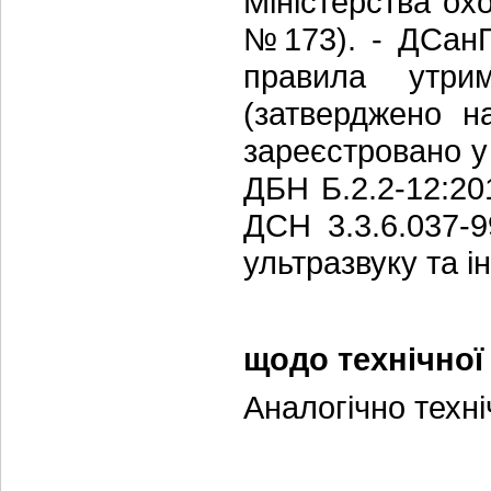
Міністерства охо
№173). - ДСанП
правила утри
(затверджено н
зареєстровано у 
ДБН Б.2.2-12:20
ДСН 3.3.6.037-
ультразвуку та і
щодо технічної
Аналогічно техні