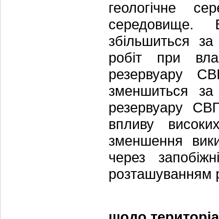
геологічне с
середовище. 
збільшиться за
робіт при вла
резервуару СВ
зменшиться за 
резервуару СВ
впливу високи
зменшення вики
через запобіж
розташуванням р
щодо територіа