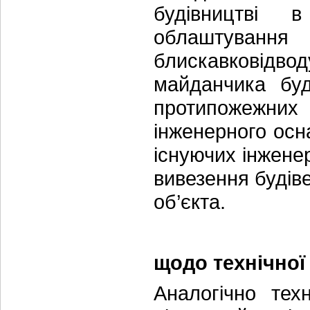
будівництві 
облаштуван
блискавковідво
майданчика буд
протипожежни
інженерного осна
існуючих інжене
вивезення будіве
об’єкта.
щодо технічної
Аналогічно тех