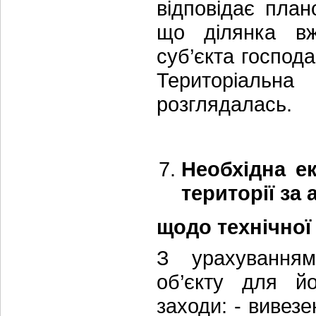
відповідає план
що ділянка вж
суб’єкта господ
Територіальн
розглядалась.
Необхідна ек
території за
щодо технічної
З урахуванням
об’єкту для йо
заходи: - вивез