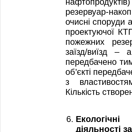
нафтопродуктів
резервуар-нако
очисні споруди 
проектуючої КТ
пожежних резер
заїзд/виїзд – 
передбачено тим
об’єкті передба
з властивостя
Кількість створен
Екологічні
діяльності з