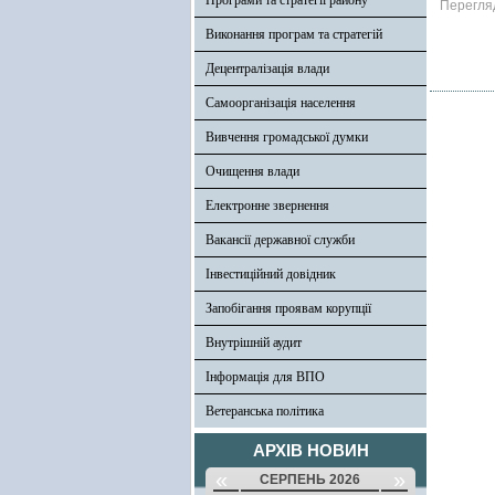
Програми та стратегії району
Перегля
Виконання програм та стратегій
Децентралізація влади
Самоорганізація населення
Вивчення громадської думки
Очищення влади
Електронне звернення
Вакансії державної служби
Інвестиційний довідник
Запобігання проявам корупції
Внутрішній аудит
Інформація для ВПО
Ветеранська політика
АРХІВ НОВИН
«
»
СЕРПЕНЬ 2026