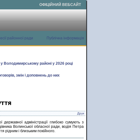
ОФІЦІЙНИЙ ВЕБСАЙТ
есії районної ради
Публічна інформація
х у Володимирському районі у 2026 році
говорів, змін і доповнень до них
уття
Друк
ї державної адміністрації глибоко сумують з
цівника Волинської обласної ради, водія Петра
я рідним і близьким покійного.