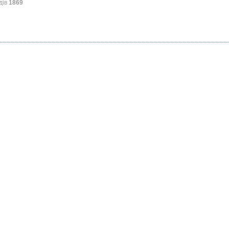
дів
1869