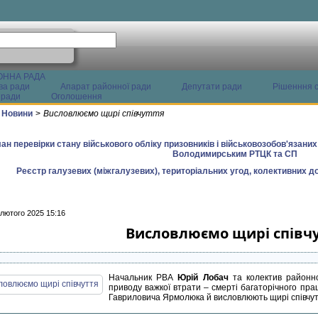
ОННА РАДА
ва ради
Апарат районної ради
Депутати ради
Рішенння с
 ради
Оголошення
Новини
>
Висловлюємо щирі співчуття
ан перевірки стану військового обліку призовників і військовозобов'язани
Володимирським РТЦК та СП
Реєстр галузевих (міжгалузевих), територіальних угод, колективних до
 лютого 2025 15:16
Висловлюємо щирі співч
Начальник РВА
Юрій Лобач
та колектив районно
приводу важкої втрати – смерті багаторічного пра
Гавриловича Ярмолюка й висловлюють щирі співчутт