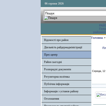
06 серпня 2026
РАЙ
Голо
районної
Головна
>
Відомості про район
Діяльність райдержадміністрації
Пл
Прес-центр
Район сьогодні
Розпорядчі документи
Середа, 12
Регуляторна політика
Публічна інформація
Інформація з установ району
Оголошення