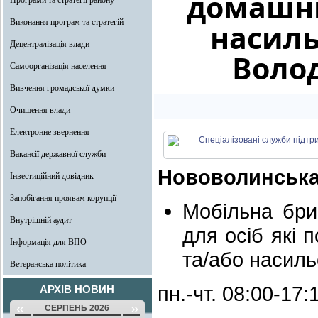
домашнь
Програми та стратегії району
Виконання програм та стратегій
насиль
Децентралізація влади
Воло
Самоорганізація населення
Вивчення громадської думки
Очищення влади
Електронне звернення
Вакансії державної служби
Нововолинська
Інвестиційний довідник
Запобігання проявам корупції
Мобільна бри
Внутрішній аудит
для осіб які
Інформація для ВПО
та/або насиль
Ветеранська політика
пн.-чт. 08:00-17
АРХІВ НОВИН
«
»
СЕРПЕНЬ 2026