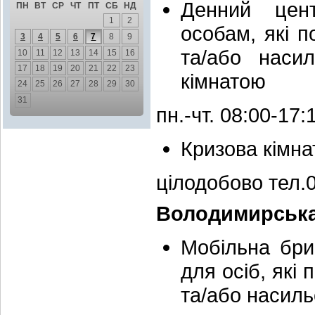
Денний цент
ПН
ВТ
СР
ЧТ
ПТ
СБ
НД
1
2
особам, які 
3
4
5
6
7
8
9
та/або наси
10
11
12
13
14
15
16
17
18
19
20
21
22
23
кімнатою
24
25
26
27
28
29
30
31
пн.-чт. 08:00-17
Кризова кімна
цілодобово тел.
Володимирська
Мобільна бри
для осіб, які
та/або насиль