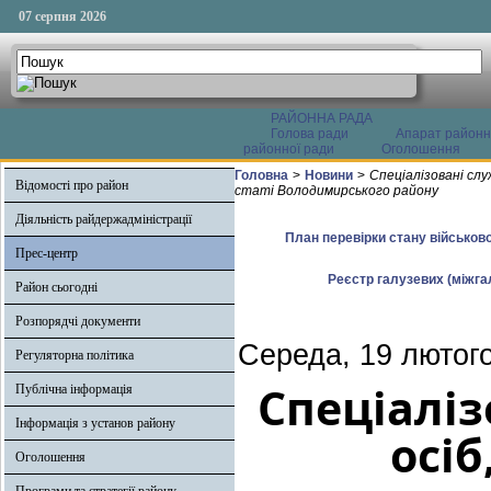
07 серпня 2026
РАЙОННА РАДА
Голова ради
Апарат районн
районної ради
Оголошення
Головна
>
Новини
>
Спеціалізовані сл
Відомості про район
статі Володимирського району
Діяльність райдержадміністрації
План перевірки стану військово
Прес-центр
Реєстр галузевих (міжгал
Район сьогодні
Розпорядчі документи
Середа, 19 лютого
Регуляторна політика
Спеціалі
Публічна інформація
Інформація з установ району
осіб
Оголошення