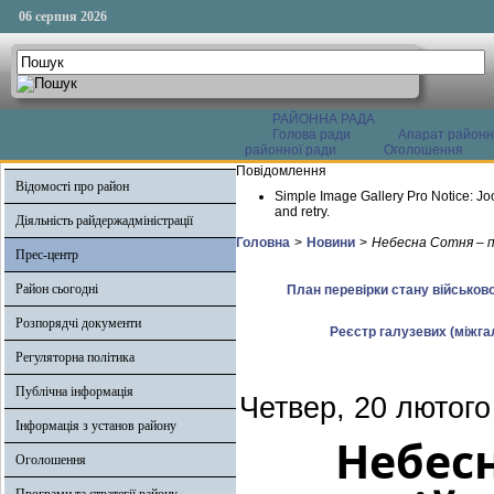
06 серпня 2026
РАЙОННА РАДА
Голова ради
Апарат районн
районної ради
Оголошення
Повідомлення
Відомості про район
Simple Image Gallery Pro Notice: Jo
and retry.
Діяльність райдержадміністрації
Головна
>
Новини
>
Небесна Сотня – пе
Прес-центр
Район сьогодні
План перевірки стану військово
Розпорядчі документи
Реєстр галузевих (міжгал
Регуляторна політика
Публічна інформація
Четвер, 20 лютого
Інформація з установ району
Небесн
Оголошення