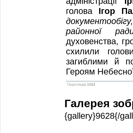
адміністрації
І
голова
Ігор П
документообігу
районної рад
духовенства, гр
схилили голов
загиблими й п
Героям Небесної
Переглядів
1552
Галерея зо
{gallery}9628{/gal