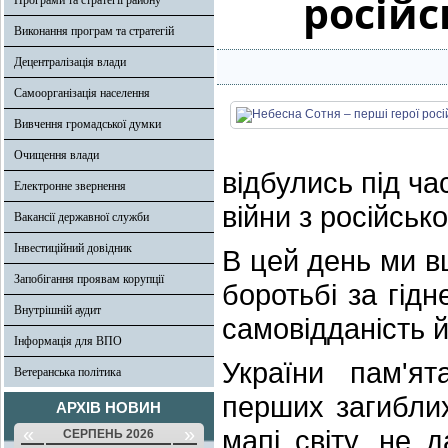
російс
Програми та стратегії району
Виконання програм та стратегій
Децентралізація влади
Самоорганізація населення
Вивчення громадської думки
Очищення влади
відбулись під ча
Електронне звернення
війни з російсь
Вакансії державної служби
Інвестиційний довідник
В цей день ми в
Запобігання проявам корупції
боротьбі за гідне
Внутрішній аудит
самовідданість й
Інформація для ВПО
України пам'я
Ветеранська політика
перших загиблих
АРХІВ НОВИН
«
»
мапі світу, не 
СЕРПЕНЬ 2026