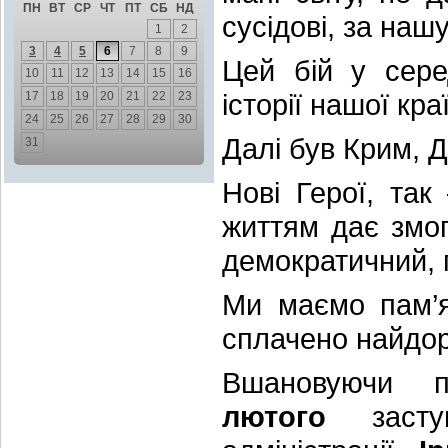
ПН
ВТ
СР
ЧТ
ПТ
СБ
НД
сусідові, за наш
1
2
3
4
5
6
7
8
9
Цей бій у сере
10
11
12
13
14
15
16
історії нашої кра
17
18
19
20
21
22
23
24
25
26
27
28
29
30
Далі був Крим, 
31
Нові Герої, так
життям дає змог
демократичний, 
Ми маємо пам’я
сплачено найдор
Вшановуючи 
лютого
заступ