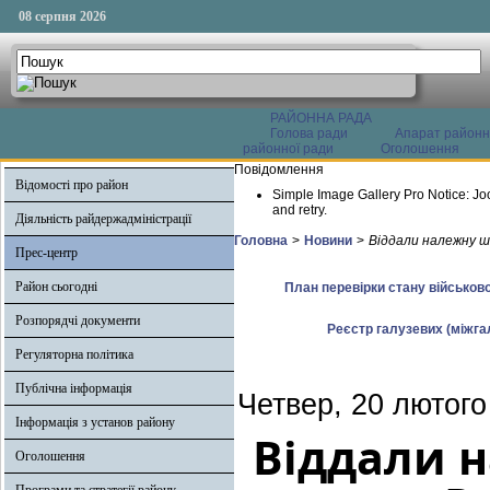
08 серпня 2026
РАЙОННА РАДА
Голова ради
Апарат районн
районної ради
Оголошення
Повідомлення
Відомості про район
Simple Image Gallery Pro Notice: Jo
and retry.
Діяльність райдержадміністрації
Головна
>
Новини
>
Віддали належну ш
Прес-центр
Район сьогодні
План перевірки стану військово
Розпорядчі документи
Реєстр галузевих (міжгал
Регуляторна політика
Публічна інформація
Четвер, 20 лютого
Інформація з установ району
Віддали 
Оголошення