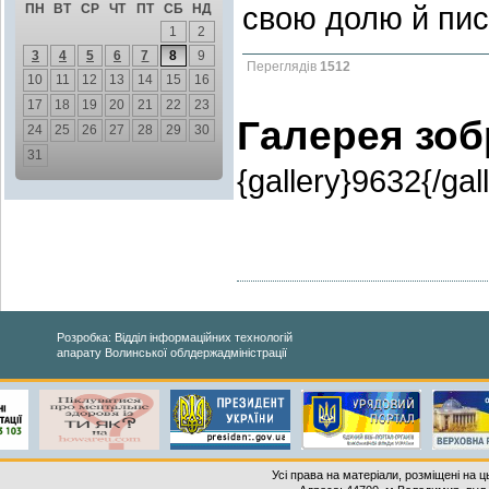
свою долю й пис
ПН
ВТ
СР
ЧТ
ПТ
СБ
НД
1
2
3
4
5
6
7
8
9
Переглядів
1512
10
11
12
13
14
15
16
17
18
19
20
21
22
23
Галерея зо
24
25
26
27
28
29
30
31
{gallery}9632{/gal
Розробка: Відділ інформаційних технологій
апарату Волинської облдержадміністрації
Усі права на матеріали, розміщені на 