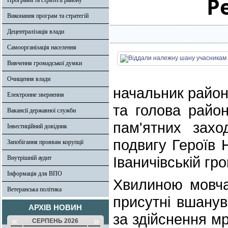
Р
Програми та стратегії району
Виконання програм та стратегій
Децентралізація влади
Самоорганізація населення
Вивчення громадської думки
Очищення влади
начальник районн
Електронне звернення
та голова райо
Вакансії державної служби
пам'ятних захо
Інвестиційний довідник
подвигу Героїв 
Запобігання проявам корупції
Іваничівській гро
Внутрішній аудит
Інформація для ВПО
Хвилиною мовча
Ветеранська політика
присутні вшанув
АРХІВ НОВИН
за здійснення м
«
»
СЕРПЕНЬ 2026