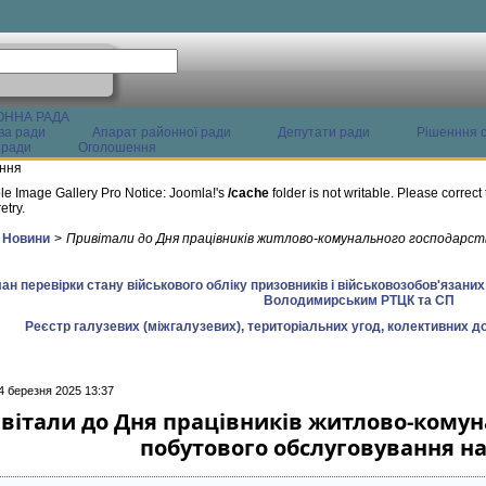
ОННА РАДА
ва ради
Апарат районної ради
Депутати ради
Рішенння с
 ради
Оголошення
ння
le Image Gallery Pro Notice: Joomla!'s
/cache
folder is not writable. Please correct 
etry.
Новини
>
Привітали до Дня працівників житлово-комунального господарст
ан перевірки стану військового обліку призовників і військовозобов'язани
Володимирським РТЦК та СП
Реєстр галузевих (міжгалузевих), територіальних угод, колективних до
4 березня 2025 13:37
вітали до Дня працівників житлово-комун
побутового обслуговування н