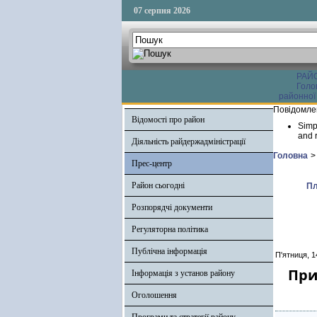
07 серпня 2026
РАЙ
Голо
районної
Повідомле
Відомості про район
Simp
and r
Діяльність райдержадміністрації
Головна
>
Прес-центр
Район сьогодні
Пл
Розпорядчі документи
Регуляторна політика
Публічна інформація
П'ятниця, 1
При
Інформація з установ району
Оголошення