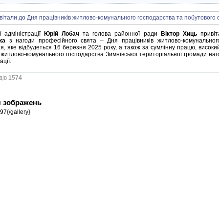
ої адміністрації
Юрій Лобач
та голова районної ради
Віктор Хиць
приві
ка
з нагоди професійного свята – Дня працівників житлово-комунального
я, яке відбудеться 16 березня 2025 року, а також за сумлінну працю, високи
 житлово-комунального господарства Зимнівської територіальної громади на
ації.
дів
1574
я зображень
97{/gallery}