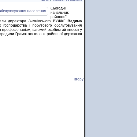
Сьогодні
начальник
районної
тали директора Зимнівського ВУЖКГ
Вадима
 господарства і побутового обслуговування
й професіоналізм, вагомий особистий внесок у
городили Грамотою голови районної державної
вгору