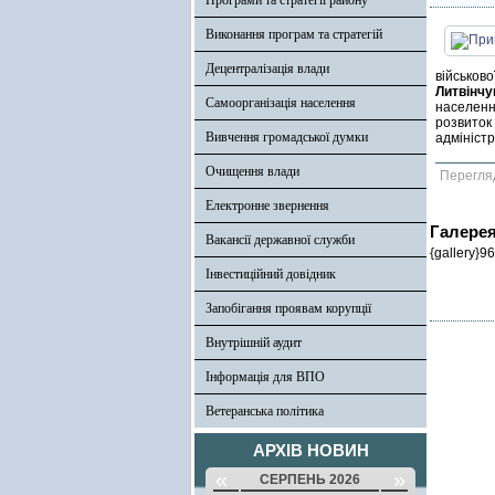
Програми та стратегії району
Виконання програм та стратегій
Децентралізація влади
військов
Литвінчу
Самоорганізація населення
населенн
розвиток
Вивчення громадської думки
адміністр
Очищення влади
Перегля
Електронне звернення
Галере
Вакансії державної служби
{gallery}96
Інвестиційний довідник
Запобігання проявам корупції
Внутрішній аудит
Інформація для ВПО
Ветеранська політика
АРХІВ НОВИН
«
»
СЕРПЕНЬ 2026