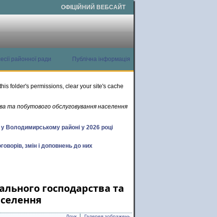
ОФІЦІЙНИЙ ВЕБСАЙТ
есії районної ради
Публічна інформація
this folder's permissions, clear your site's cache
ва та побутового обслуговування населення
х у Володимирському районі у 2026 році
говорів, змін і доповнень до них
ального господарства та
аселення
Друк
Галерея зображень