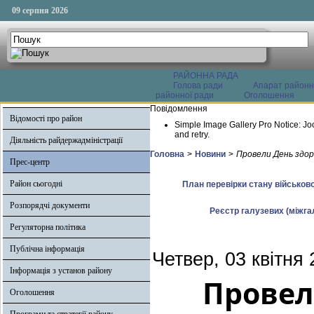
09 серпня 2026
РАЙОННА РАДА
Голова ради
Апарат районн
районної ради
Оголошення
Повідомлення
Відомості про район
Simple Image Gallery Pro Notice: Jo
and retry.
Діяльність райдержадміністрації
Головна
>
Новини
>
Провели День здоро
Прес-центр
Район сьогодні
План перевірки стану військово
Розпорядчі документи
Реєстр галузевих (міжгал
Регуляторна політика
Публічна інформація
Четвер, 03 квітня
Інформація з установ району
Провел
Оголошення