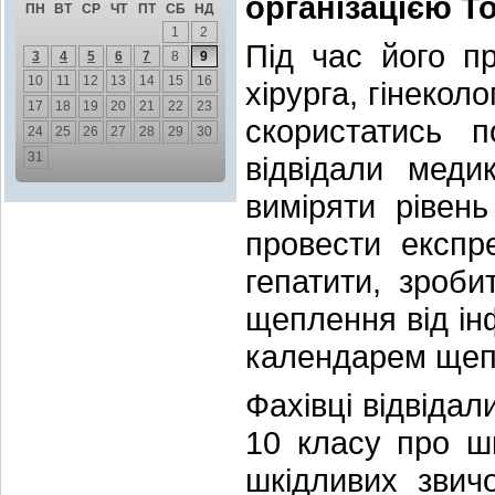
організацією Т
ПН
ВТ
СР
ЧТ
ПТ
СБ
НД
1
2
Під час його п
3
4
5
6
7
8
9
10
11
12
13
14
15
16
хірурга, гінекол
17
18
19
20
21
22
23
скористатись п
24
25
26
27
28
29
30
31
відвідали меди
виміряти рівень
провести експр
гепатити, зроби
щеплення від ін
календарем щеп
Фахівці відвіда
10 класу про ш
шкідливих звич