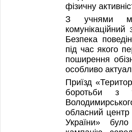
фізичну активніс
З учнями мо
комунікаційний
Безпека поведі
під час якого п
поширення обіз
особливо актуал
Приїзд «Територ
боротьби з т
Володимирськог
обласний центр
України» було