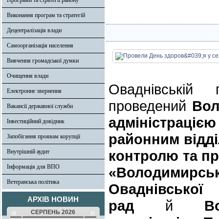
Програми та стратегії району
Виконання програм та стратегій
Децентралізація влади
Самоорганізація населення
Вивчення громадської думки
Очищення влади
Оваднівській 
Електронне звернення
проведений
Вол
Вакансії державної служби
адміністраці
Інвестиційний довідник
районним
відд
Запобігання проявам корупції
контролю та п
Внутрішній аудит
Інформація для ВПО
«Володимирсь
Ветеранська політика
Оваднівськ
АРХІВ НОВИН
рад
й
В
«
»
СЕРПЕНЬ 2026