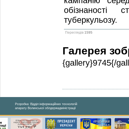
кампанію сере
обізнаності 
туберкульозу.
Переглядів
1595
Галерея зо
{gallery}9745{/gal
Розробка: Відділ інформаційних технологій
апарату Волинської облдержадміністрації