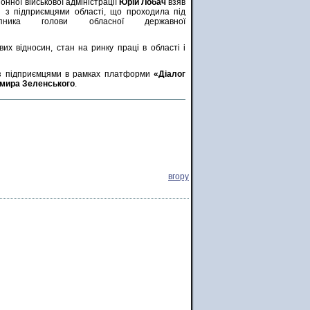
нної військової адміністрації
Юрій Лобач
взяв
чі з підприємцями області, що проходила під
упника голови обласної державної
их відносин, стан на ринку праці в області і
 з підприємцями в рамках платформи
«Діалог
имира Зеленського
.
вгору