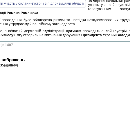
19 червня
начальник райо
участь у онлайн-зустрі
головуванням заст
ації
Романа Романюка
.
її проведення було обговорено ризики та наслідки незадекларованих трудов
ення у трудовому й пенсійному законодавстві.
о, в обласній державній адміністрації
щотижня
проходять онлайн-зустрічі
 бізнесу»
, яку створили на виконання доручення
Президента України Волод
дів
1407
я зображень
35{/gallery}