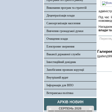
Програми та стратегії району
Виконання програм та стратегій
адміністр
Децентралізація влади
Під час 
нововвед
Самоорганізація населення
Нагадаєм
влади та
Вивчення громадської думки
Очищення влади
Перегля
Електронне звернення
Галере
Вакансії державної служби
{gallery}99
Інвестиційний довідник
Запобігання проявам корупції
Внутрішній аудит
Інформація для ВПО
Ветеранська політика
АРХІВ НОВИН
«
»
СЕРПЕНЬ 2026