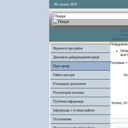
08 серпня 2026
РАЙ
Голо
районної
Повідомле
Відомості про район
Simp
and r
Діяльність райдержадміністрації
Головна
>
Прес-центр
Район сьогодні
Пл
Розпорядчі документи
Регуляторна політика
Публічна інформація
Четвер, 19 
Інформація з установ району
Оголошення