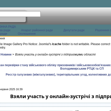
ОННА РАДА
ва ради
Апарат районної ради
Депутати ради
Рішенння с
 ради
Оголошення
ння
le Image Gallery Pro Notice: Joomla!'s
/cache
folder is not writable. Please correct 
etry.
Новини
>
Взяли участь у онлайн-зустрічі з підприємцями області
ан перевірки стану військового обліку призовників і військовозобов'язани
Володимирським РТЦК та СП
Реєстр галузевих (міжгалузевих), територіальних угод, колективних до
червня 2025 16:39
Взяли участь у онлайн-зустрічі з підп