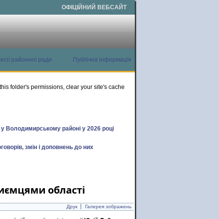
ОФІЦІЙНИЙ ВЕБСАЙТ
есії районної ради
Публічна інформація
this folder's permissions, clear your site's cache
х у Володимирському районі у 2026 році
говорів, змін і доповнень до них
риємцями області
Друк
Галерея зображень