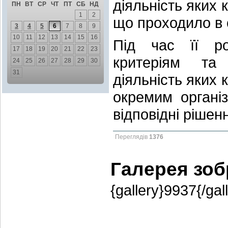
діяльність яких 
ПН
ВТ
СР
ЧТ
ПТ
СБ
НД
1
2
що проходило в 
3
4
5
6
7
8
9
10
11
12
13
14
15
16
Під час її ро
17
18
19
20
21
22
23
критеріям та 
24
25
26
27
28
29
30
31
діяльність яких 
окремим органі
відповідні рішен
Переглядів
1376
Галерея зо
{gallery}9937{/gal