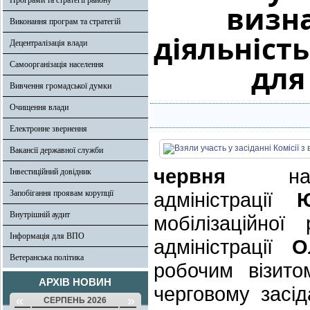
Програми та стратегії району
визн
Виконання програм та стратегій
діяльніст
Децентралізація влади
для
Самоорганізація населення
Вивчення громадської думки
Очищення влади
Електронне звернення
Вакансії державної служби
червня
начал
Інвестиційний довідник
Запобігання проявам корупції
адміністрації
Внутрішній аудит
мобілізаційної
Інформація для ВПО
адміністрації
О
Ветеранська політика
робочим візит
АРХІВ НОВИН
черговому засід
«
»
СЕРПЕНЬ 2026