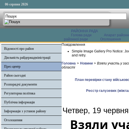
06 серпня 2026
РАЙОННА РАДА
Голова ради
Апарат районн
районної ради
Оголошення
Повідомлення
Відомості про район
Simple Image Gallery Pro Notice: Jo
and retry.
Діяльність райдержадміністрації
Головна
>
Новини
>
Взяли участь у зас
Прес-центр
області
Район сьогодні
План перевірки стану військово
Розпорядчі документи
Реєстр галузевих (міжгал
Регуляторна політика
Публічна інформація
Четвер, 19 червня
Інформація з установ району
Взяли уча
Оголошення