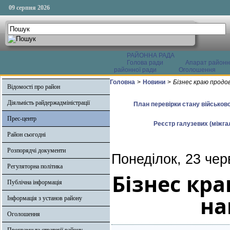
09 серпня 2026
РАЙОННА РАДА
Голова ради
Апарат районн
районної ради
Оголошення
Головна
>
Новини
>
Бізнес краю прод
Відомості про район
Діяльність райдержадміністрації
План перевірки стану військово
Прес-центр
Реєстр галузевих (міжгал
Район сьогодні
Розпорядчі документи
Понеділок, 23 чер
Регуляторна політика
Бізнес кр
Публічна інформація
на
Інформація з установ району
Оголошення