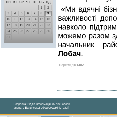
ПН
ВТ
СР
ЧТ
ПТ
СБ
НД
«Ми вдячні біз
1
2
3
4
5
6
7
8
9
важливості допо
10
11
12
13
14
15
16
навколо підтрим
17
18
19
20
21
22
23
24
25
26
27
28
29
30
можемо разом з
31
начальник рай
Лобач
.
Переглядів
1482
Розробка: Відділ інформаційних технологій
апарату Волинської облдержадміністрації