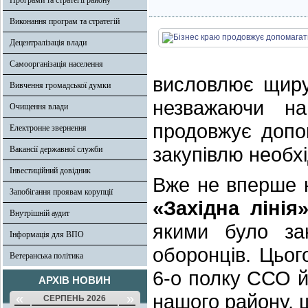
Програми та стратегії району
Виконання програм та стратегій
Децентралізація влади
Самоорганізація населення
висловлює щиру
Вивчення громадської думки
незважаючи на
Очищення влади
продовжує допо
Електронне звернення
закупівлю необх
Вакансії державної служби
Інвестиційний довідник
Вже не вперше н
Запобігання проявам корупції
«Західна лінія
Внутрішній аудит
якими було за
Інформація для ВПО
оборонців. Цьог
Ветеранська політика
6-о полку ССО й 
АРХІВ НОВИН
нашого району, щ
«
»
СЕРПЕНЬ 2026