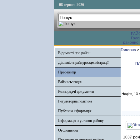
08 серпня 2026
РАЙ
Голо
районної
Головна
>
Відомості про район
Діяльність райдержадміністрації
Пл
Прес-центр
Район сьогодні
Розпорядчі документи
Неділя, 13 
Регуляторна політика
Публічна інформація
Інформація з установ району
Оголошення
1037 рок