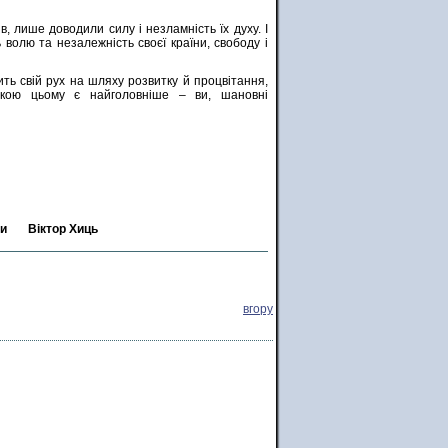
 лише доводили силу і незламність їх духу. І
 волю та незалежність своєї країни, свободу і
ь свій рух на шляху розвитку й процвітання,
кою цьому є найголовніше – ви, шановні
ди
Віктор Хиць
вгору