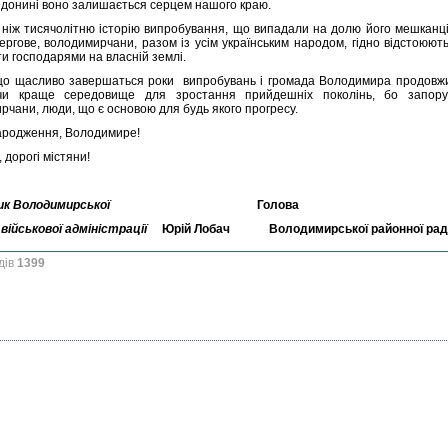
 І донині воно залишається серцем нашого краю.
 ніж тисячолітню історію випробування, що випадали на долю його мешканців,
чергове, володимирчани, разом із усім українським народом, гідно відстоюють
и господарями на власній землі.
що щасливо завершаться роки випробувань і громада Володимира продовжит
чи краще середовище для зростання прийдешніх поколінь, бо запору
рчани, люди, що є основою для будь якого прогресу.
ародження, Володимире!
, дорогі містяни!
ик Володимирської
Голова
 військової адміністрації
Юрій Лобач
Володимирської районної ра
дів
1399