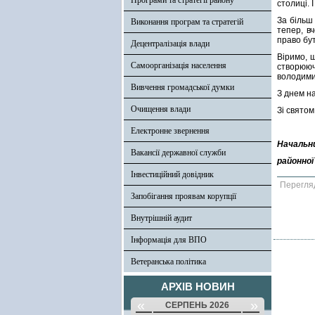
Програми та стратегії району
столиці.
За більш
Виконання програм та стратегій
тепер, в
право бут
Децентралізація влади
Віримо, 
Самоорганізація населення
створюю
володими
Вивчення громадської думки
З днем н
Очищення влади
Зі святом
Електронне звернення
Начальн
Вакансії державної служби
районної
Інвестиційний довідник
Перегля
Запобігання проявам корупції
Внутрішній аудит
Інформація для ВПО
Ветеранська політика
АРХІВ НОВИН
«
»
СЕРПЕНЬ 2026