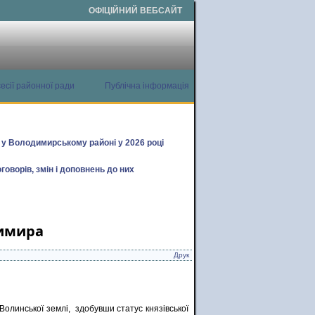
ОФІЦІЙНИЙ ВЕБСАЙТ
есії районної ради
Публічна інформація
х у Володимирському районі у 2026 році
говорів, змін і доповнень до них
димира
Друк
олинської землі, здобувши статус князівської