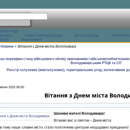
ОННА РАДА
ва ради
Апарат районної ради
Депутати ради
Рішенння с
 ради
Оголошення
Новини
>
Вітання з Днем міста Володимира
ан перевірки стану військового обліку призовників і військовозобов'язани
Володимирським РТЦК та СП
Реєстр галузевих (міжгалузевих), територіальних угод, колективних до
липня 2025 08:50
Вітання з Днем міста Воло
Шановні жителі Володимира!
Вітаємо вас зі святом – Днем міста.
ів тому наше славне місто стало політичним центром нещодавно приєднаної В