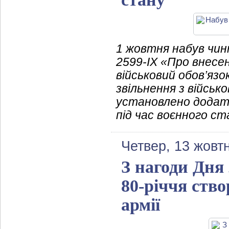
1 жовтня набув чинн
2599-IX «Про внесе
військовий обов’язо
звільнення з військ
установлено додатко
під час воєнного с
Четвер, 13 жовт
З нагоди Дня
80-річчя ств
армії