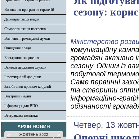
Як підготува
Програми та стратегії району
сезону: корис
Виконання програм та стратегій
Децентралізація влади
Самоорганізація населення
Вивчення громадської думки
Міністерство розв
комунікаційну камп
Очищення влади
громадян активно і
Електронне звернення
сезону. Одним із ва
Вакансії державної служби
побутової термомоде
Інвестиційний довідник
Саме первинні захо
Запобігання проявам корупції
та створити оптима
Внутрішній аудит
інформаційно-графі
обізнаності громад
Інформація для ВПО
Ветеранська політика
Четвер, 13 жовт
АРХІВ НОВИН
«
»
Опорні школи
ЖОВТЕНЬ 2022