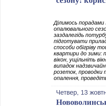
сезону: корис
Ділимось порадами 
опалювального сезо
заздалегідь потурб
підготувати прила
способи обігріву то
квартири до зими:
вікон, ущільніть вік
випадок надзвичайно
розеток, проводки 
опалення, проведіт
Четвер, 13 жовт
Нововолинськ