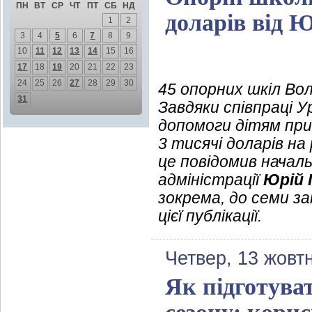
ПН
ВТ
СР
ЧТ
ПТ
СБ
НД
доларів від
1
2
3
4
5
6
7
8
9
10
11
12
13
14
15
16
17
18
19
20
21
22
23
24
25
26
27
28
29
30
45 опорних шкіл Во
31
Завдяки співпраці 
допомоги дітям пр
3 тисячі доларів н
це повідомив началь
адміністрації
Юрій 
зокрема, до семи з
цієї публікації.
Четвер, 13 жовт
Як підготува