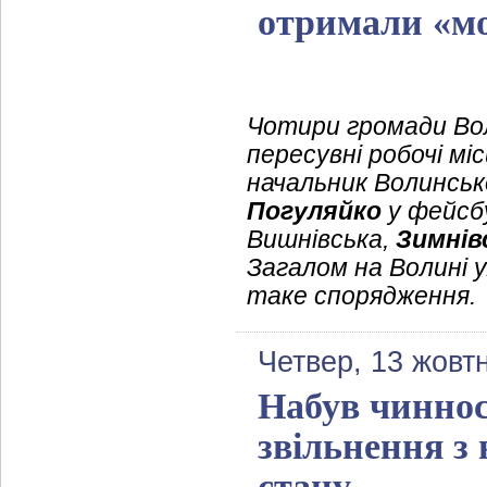
отримали «мо
Чотири громади Вол
пересувні робочі мі
начальник Волинсько
Погуляйко
у фейсбу
Вишнівська,
Зимнів
Загалом на Волині
таке спорядження.
Четвер, 13 жовт
Набув чиннос
звільнення з 
стану