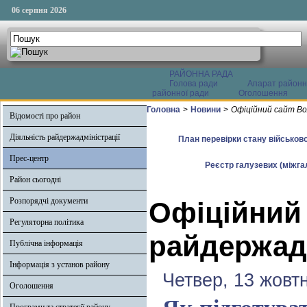
06 серпня 2026
РАЙОННА РАДА
Голова ради
Апарат районн
районної ради
Оголошення
Головна
>
Новини
>
Офіційний сайт Во
Відомості про район
Діяльність райдержадміністрації
План перевірки стану військово
Прес-центр
Реєстр галузевих (міжгал
Район сьогодні
Розпорядчі документи
Офіційний
Регуляторна політика
райдержадм
Публічна інформація
Інформація з установ району
Четвер, 13 жовт
Оголошення