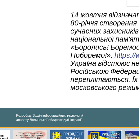
14 жовтня відзнача
80-річчя створення
сучасних захисників
національної пам'я
«Боролись! Боремос
Поборемо!»:
https:/
Україна відстоює н
Російською Федерац
переплітаються. Ї
московського режиму
Розробка: Відділ інформаційних технологій
апарату Волинської облдержадміністрації