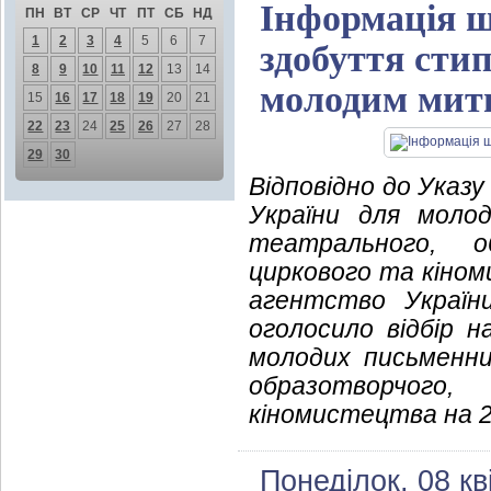
Інформація щ
ПН
ВТ
СР
ЧТ
ПТ
СБ
НД
1
2
3
4
5
6
7
здобуття сти
8
9
10
11
12
13
14
молодим мит
15
16
17
18
19
20
21
22
23
24
25
26
27
28
29
30
Відповідно до Указ
України для молод
театрального, об
циркового та кіном
агентство Україн
оголосило відбір 
молодих письменни
образотворчого,
кіномистецтва на 2
Понеділок, 08 кв