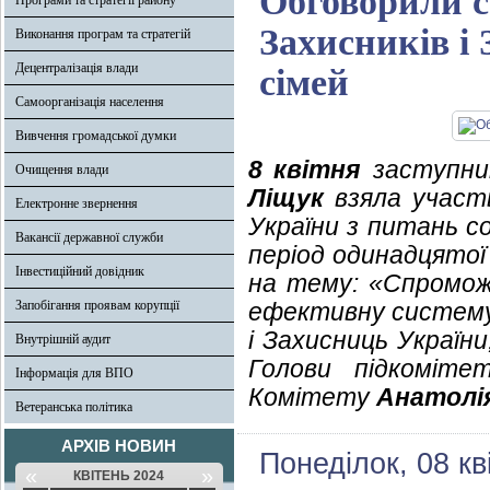
Обговорили с
Програми та стратегії району
Захисників і 
Виконання програм та стратегій
Децентралізація влади
сімей
Самоорганізація населення
Вивчення громадської думки
8 квітня
заступник
Очищення влади
Ліщук
взяла участь
Електронне звернення
України з питань с
Вакансії державної служби
період одинадцятої 
Інвестиційний довідник
на тему: «Спромож
Запобігання проявам корупції
ефективну систему 
і Захисниць України
Внутрішній аудит
Голови підкоміте
Інформація для ВПО
Комітету
Анатолі
Ветеранська політика
АРХІВ НОВИН
Понеділок, 08 кв
«
»
КВІТЕНЬ 2024