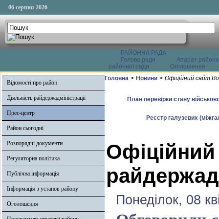
06 серпня 2026
РАЙОННА РАДА
Голова ради
Апарат районн
районної ради
Оголошення
Головна
>
Новини
>
Офіційний сайт Во
Відомості про район
Діяльність райдержадміністрації
План перевірки стану військово
Прес-центр
Реєстр галузевих (міжгал
Район сьогодні
Розпорядчі документи
Офіційний
Регуляторна політика
райдержадм
Публічна інформація
Інформація з установ району
Понеділок, 08 кв
Оголошення