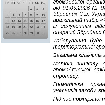
громадської органі
ПН
ВТ
СР
ЧТ
ПТ
СБ
НД
від 01.05.2026 № 0
1
2
3
Збройних Сил Украї
4
5
6
7
8
9
10
вишкільний табір «
11
12
13
14
15
16
17
із залученням вій
18
19
20
21
22
23
24
операцій Збройних 
25
26
27
28
29
30
31
Таборування буде 
територіальної гро
Загальна кількість 
Метою вишколу є 
громадянської сті
спротиву.
Громадська орган
учасників заходу, 
Під час повітряної