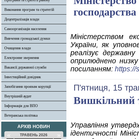
Міністерство 
Програми та стратегії району
господарства
Виконання програм та стратегій
Децентралізація влади
Самоорганізація населення
Міністерством еко
Вивчення громадської думки
України, як уповн
Очищення влади
реалізує державну
Електронне звернення
оприлюднено низку 
посиланням:
https://
Вакансії державної служби
Інвестиційний довідник
П'ятниця, 15 тра
Запобігання проявам корупції
Внутрішній аудит
Вишкільний 
Інформація для ВПО
Ветеранська політика
Управління утвердж
АРХІВ НОВИН
ідентичності Міні
«
»
ТРАВЕНЬ 2026