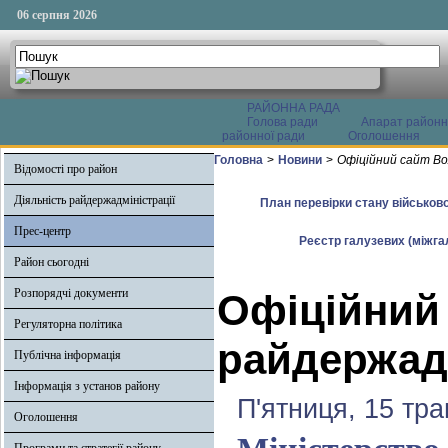
06 серпня 2026
РАЙОННА РАДА
Голова ради
Апарат районн
районної ради
Оголошення
Головна
>
Новини
>
Офіційний сайт Во
Відомості про район
Діяльність райдержадміністрації
План перевірки стану військово
Прес-центр
Реєстр галузевих (міжгал
Район сьогодні
Розпорядчі документи
Офіційний
Регуляторна політика
райдержадм
Публічна інформація
Інформація з установ району
П'ятниця, 15 тра
Оголошення