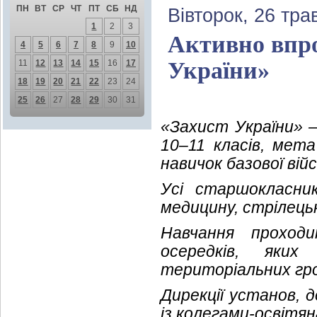
ПН
ВТ
СР
ЧТ
ПТ
СБ
НД
Вівторок, 26 тра
1
2
3
Активно впро
4
5
6
7
8
9
10
України»
11
12
13
14
15
16
17
18
19
20
21
22
23
24
25
26
27
28
29
30
31
«Захист України» —
10–11 класів, мет
навичок базової вій
Усі старшокласни
медицину, стрілецьк
Навчання проходи
осередків, яких
територіальних гро
Дирекції установ, 
із колегами-освітя