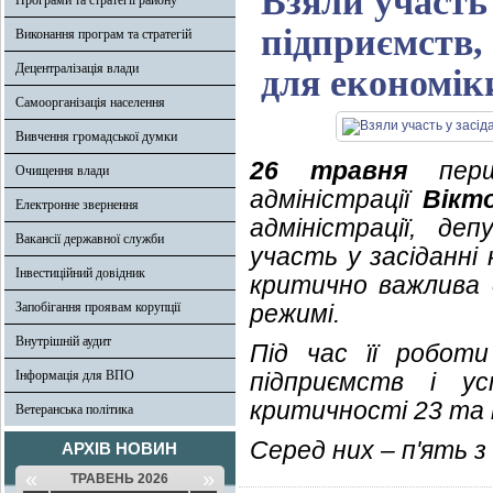
Взяли участь 
Програми та стратегії району
підприємств,
Виконання програм та стратегій
Децентралізація влади
для економік
Самоорганізація населення
Вивчення громадської думки
26 травня
перши
Очищення влади
адміністрації
Вікт
Електронне звернення
адміністрації, д
Вакансії державної служби
участь у засіданні 
Інвестиційний довідник
критично важлива 
Запобігання проявам корупції
режимі.
Внутрішній аудит
Під час її роботи
Інформація для ВПО
підприємств і у
критичності 23 та 
Ветеранська політика
Серед них – п'ять 
АРХІВ НОВИН
«
»
ТРАВЕНЬ 2026