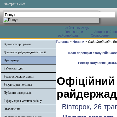
08 серпня 2026
РАЙОННА РАДА
Голова ради
Апарат районн
районної ради
Оголошення
Головна
>
Новини
>
Офіційний сайт Во
Відомості про район
Діяльність райдержадміністрації
План перевірки стану військово
Прес-центр
Реєстр галузевих (міжгал
Район сьогодні
Розпорядчі документи
Офіційний
Регуляторна політика
райдержадм
Публічна інформація
Інформація з установ району
Вівторок, 26 тра
Оголошення