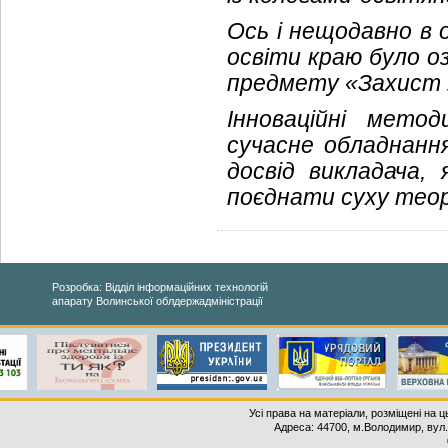
Ось і нещодавно в о
освіти краю було о
предмету «Захист 
Інноваційні мето
сучасне обладнанн
досвід викладача,
поєднати суху теор
Розробка: Відділ інформаційних технологій
апарату Волинської облдержадміністрації
Усі права на матеріали, розміщені на 
Адреса: 44700, м.Володимир, вул. 