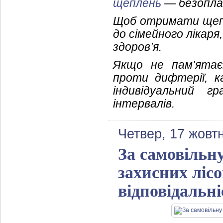
щеплень
— безопла
Щоб отримати щепл
до сімейного лікар
здоров’я.
Якщо не пам’ятає
проти дифтерії, к
індивідуальний г
інтервалів.
Четвер, 17 жовт
За самовільну
захисних ліс
відповідальні