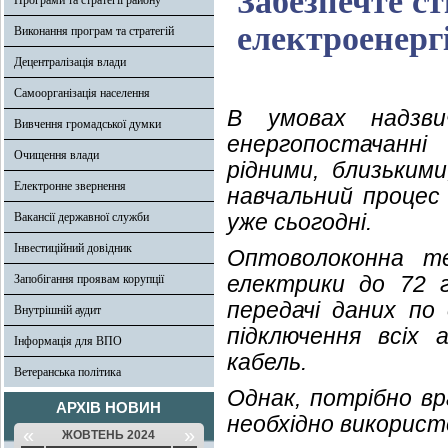
Забезпечте ст
Програми та стратегії району
електроенергі
Виконання програм та стратегій
Децентралізація влади
Самоорганізація населення
В умовах надзви
Вивчення громадської думки
енергопостачанні
Очищення влади
рідними, близьким
Електронне звернення
навчальний процес 
уже сьогодні.
Вакансії державної служби
Інвестиційний довідник
Оптоволоконна т
електрики до 72 г
Запобігання проявам корупції
передачі даних по 
Внутрішній аудит
підключення всіх
Інформація для ВПО
кабель.
Ветеранська політика
Однак, потрібно в
АРХІВ НОВИН
необхідно використ
«
»
ЖОВТЕНЬ 2024