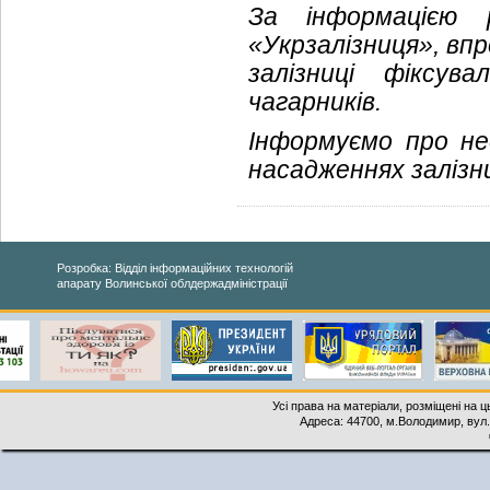
За інформацією р
«Укрзалізниця», вп
залізниці фіксув
чагарників.
Інформуємо про не
насадженнях залізни
Розробка: Відділ інформаційних технологій
апарату Волинської облдержадміністрації
Усі права на матеріали, розміщені на 
Адреса: 44700, м.Володимир, вул. 