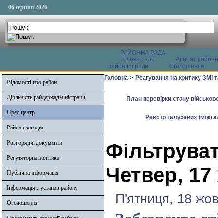
06 серпня 2026
РАЙОННА РАДА
Голова ради
Апарат районн
районної ради
Оголошення
Головна
>
Реагування на критику ЗМІ 
Відомості про район
Діяльність райдержадміністрації
План перевірки стану військово
Прес-центр
Реєстр галузевих (міжгал
Район сьогодні
Розпорядчі документи
Фільтруват
Регуляторна політика
Четвер, 17
Публічна інформація
Інформація з установ району
П'ятниця, 18 жо
Оголошення