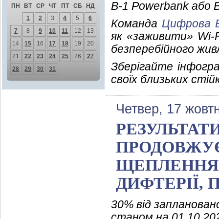
В-1 Powerbank або 
ПН
ВТ
СР
ЧТ
ПТ
СБ
НД
1
2
3
4
5
6
Команда
Цифрова 
7
8
9
10
11
12
13
як «заживити» Wi-
14
15
16
17
18
19
20
безперебійного жив
21
22
23
24
25
26
27
Зберігайте інфогр
28
29
30
31
своїх близьких стій
Четвер, 17 жовт
РЕЗУЛЬТАТИ 
ПРОДОВЖУЄ
ЩЕПЛЕННЯ
ДИФТЕРІЇ, 
30% від запланован
станом на 01.10.20