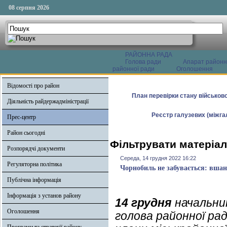
08 серпня 2026
РАЙОННА РАДА
Голова ради
Апарат районн
районної ради
Оголошення
Відомості про район
План перевірки стану військово
Діяльність райдержадміністрації
Реєстр галузевих (міжгал
Прес-центр
Район сьогодні
Фільтрувати матеріал
Розпорядчі документи
Середа, 14 грудня 2022 16:22
Регуляторна політика
Чорнобиль не забувається: вшан
Публічна інформація
Інформація з установ району
14 грудня
начальник
Оголошення
голова районної ра