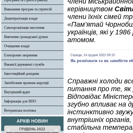
члени міськрайонної
Програми та стратегії району
керівництвом
Світ
Виконання програм та стратегій
члени їхніх сімей т
Децентралізація влади
«Пам’ятай Чорнобил
Самоорганізація населення
українців, які у 198
Вивчення громадської думки
атомом.
Очищення влади
Електронне звернення
Середа, 14 грудня 2022 09:15
Як розпізнати та як запобігти 
Вакансії державної служби
Інвестиційний довідник
Справжні холоди вс
Запобігання проявам корупції
питання про те, як
Внутрішній аудит
Відповідає Міністер
Інформація для ВПО
згубно впливає на др
інстинктивно звужу
Ветеранська політика
внутрішніх органів
АРХІВ НОВИН
стабільна темпера
«
»
ГРУДЕНЬ 2022