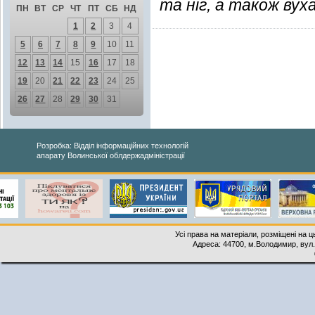
та ніг, а також вух
ПН
ВТ
СР
ЧТ
ПТ
СБ
НД
1
2
3
4
5
6
7
8
9
10
11
12
13
14
15
16
17
18
19
20
21
22
23
24
25
26
27
28
29
30
31
Розробка: Відділ інформаційних технологій
апарату Волинської облдержадміністрації
Усі права на матеріали, розміщені на 
Адреса: 44700, м.Володимир, вул. 