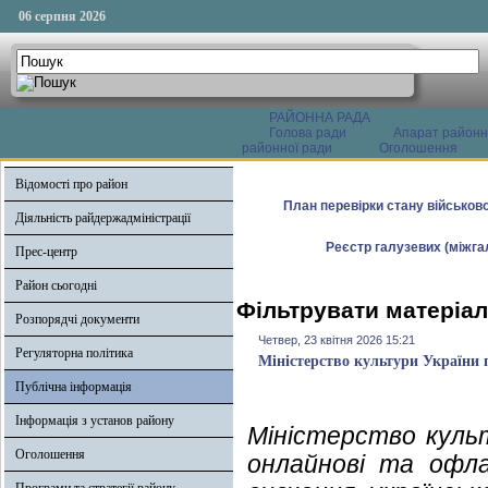
06 серпня 2026
РАЙОННА РАДА
Голова ради
Апарат районн
районної ради
Оголошення
Відомості про район
План перевірки стану військово
Діяльність райдержадміністрації
Реєстр галузевих (міжгал
Прес-центр
Район сьогодні
Фільтрувати матеріали
Розпорядчі документи
Четвер, 23 квітня 2026 15:21
Регуляторна політика
Міністерство культури України 
Публічна інформація
Інформація з установ району
Міністерство культ
Оголошення
онлайнові та офла