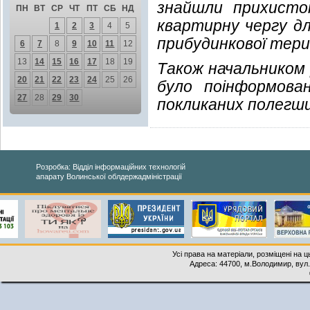
знайшли прихисто
ПН
ВТ
СР
ЧТ
ПТ
СБ
НД
квартирну чергу д
1
2
3
4
5
прибудинкової тери
6
7
8
9
10
11
12
13
14
15
16
17
18
19
Також начальником р
20
21
22
23
24
25
26
було поінформова
27
28
29
30
покликаних полегш
Розробка: Відділ інформаційних технологій
апарату Волинської облдержадміністрації
Усі права на матеріали, розміщені на 
Адреса: 44700, м.Володимир, вул. 