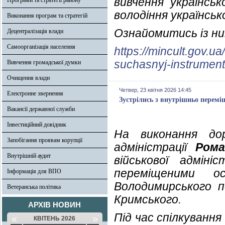
вивчення українськ
Програми та стратегії району
володіння українськ
Виконання програм та стратегій
Ознайомитись із ни
Децентралізація влади
Самоорганізація населення
https://mincult.gov
suchasnyj-instrumen
Вивчення громадської думки
Очищення влади
Четвер, 23 квітня 2026 14:45
Електронне звернення
Зустрілись з внутрішньо перем
Вакансії державної служби
Інвестиційний довідник
На виконання дор
Запобігання проявам корупції
адміністрації
Рома
Внутрішній аудит
військової адміні
переміщеними 
Інформація для ВПО
Володимирського п
Ветеранська політика
Кримського.
АРХІВ НОВИН
Під час спілкування
«
»
КВІТЕНЬ 2026