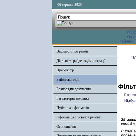
06 серпня 2026
РАЙ
Голо
районної
Відомості про район
Пл
Діяльність райдержадміністрації
Прес-центр
Район сьогодні
Фільт
Розпорядчі документи
П'ятниц
Регуляторна політика
Відбу
Публічна інформація
Інформація з установ району
25 жов
комісії 
Оголошення
В ході 
проведен