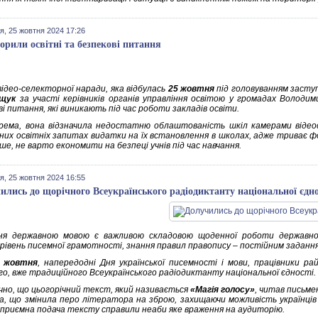
я, 25 жовтня 2024 17:26
орили освітні та безпекові питання
відео-селекторної наради, яка відбулась
25 жовтня
під головуванням заступ
іщук
за участі керівників органів управління освітою у громадах Володим
і питання, які виникають під час роботи закладів освіти.
крема, вона відзначила недостатню облаштованість шкіл камерами віде
их освітніх запитах видатки на їх встановлення в школах, адже триває ф
ше, не варто економити на безпеці учнів під час навчання.
я, 25 жовтня 2024 16:55
ились до щорічного Всеукраїнського радіодиктанту національної єдно
ня державною мовою є важливою складовою щоденної роботи державног
 рівень писемної грамотності, знання правил правопису – постійним заданн
5 жовтня
, напередодні Дня української писемності і мови, працівники ра
го, вже традиційного Всеукраїнського радіодиктанту національної єдності.
чно, що цьогорічний текст, який називається
«Магія голосу»
, читав письме
а, що змінила перо літератора на зброю, захищаючи можливість українців
 приємна подача тексту справили неаби яке враження на аудиторію.