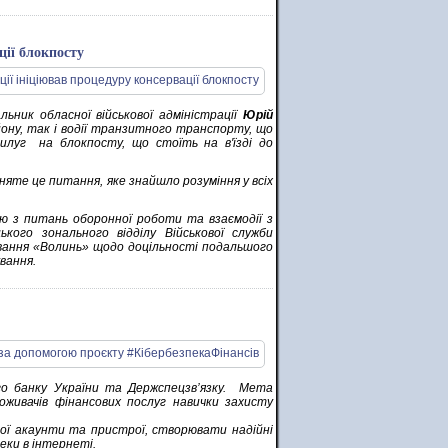
ції блокпосту
ьник обласної військової адміністрації
Юрій
ону, так і водії транзитного транспорту, що
илуг на блокпосту, що стоїть на в'їзді до
дняте це питання, яке знайшло розуміння у всіх
ю з питань оборонної роботи та взаємодії з
кого зонального відділу Військової служби
вання «Волинь» щодо доцільності подальшого
вання.
ого банку України та Держспецзв’язку. Мета
оживачів фінансових послуг навички захисту
вої акаунти та пристрої, створювати надійні
ки в інтернеті.