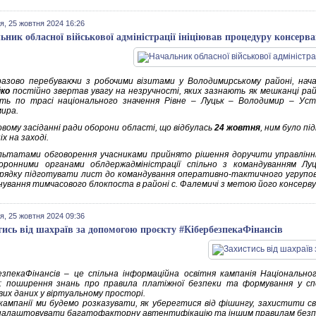
я, 25 жовтня 2024 16:26
ьник обласної військової адміністрації ініціював процедуру консерва
азово перебуваючи з робочими візитами у Володимирському районі, начал
ко
постійно звертав увагу на незручності, яких зазнають як мешканці рай
ть по трасі національного значення Рівне – Луцьк – Володимир – Уст
ира.
овому засіданні ради оборони області, що відбулась
24 жовтня
, ним було пі
х на заході.
льтатами обговорення учасниками прийнято рішення доручити управлінн
оронними органами облдержадміністрації спільно з командуванням Луць
рядку підготувати лист до командування оперативно-тактичного угрупо
нування тимчасового блокпоста в районі с. Фалемичі з метою його консерву
я, 25 жовтня 2024 09:36
тись від шахраїв за допомогою проєкту #КібербезпекаФінансів
езпекаФінансів – це спільна інформаційна освітня кампанія Національн
ї: поширення знань про правила платіжної безпеки та формування у сп
вих даних у віртуальному просторі.
 кампанії ми будемо розказувати, як уберегтися від фішингу, захистити с
 налаштовувати багатофакторну автентифікацію та іншим правилам безпе