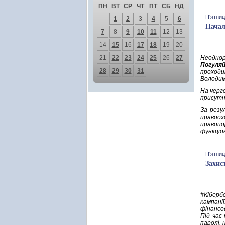
ПН
ВТ
СР
ЧТ
ПТ
СБ
НД
П'ятниц
1
2
3
4
5
6
Начал
7
8
9
10
11
12
13
14
15
16
17
18
19
20
21
22
23
24
25
26
27
Неоднор
Погуляй
28
29
30
31
проходи
Володим
На черг
присутні
За резу
правоох
правопо
функціо
П'ятниц
Захис
#Кіберб
кампані
фінансо
Під час
паролі,