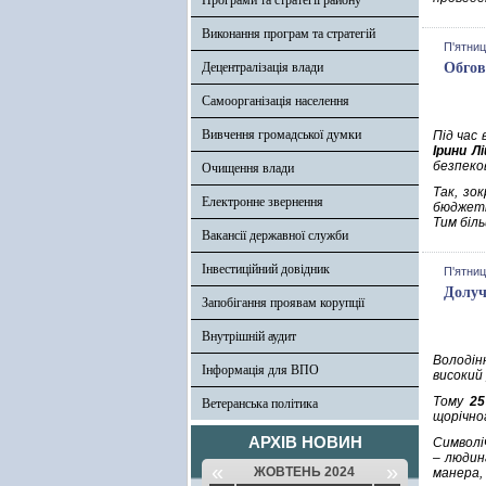
Програми та стратегії району
Виконання програм та стратегій
П'ятниц
Децентралізація влади
Обгов
Самоорганізація населення
Вивчення громадської думки
Під час 
Ірини Л
безпеков
Очищення влади
Так, зо
Електронне звернення
бюджетн
Тим біль
Вакансії державної служби
Інвестиційний довідник
П'ятниц
Долуч
Запобігання проявам корупції
Внутрішній аудит
Володін
Інформація для ВПО
високий
Тому
2
Ветеранська політика
щорічно
АРХІВ НОВИН
Символі
– людин
«
»
ЖОВТЕНЬ 2024
манера,