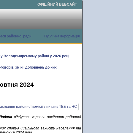
ОФІЦІЙНИЙ ВЕБСАЙТ
есії районної ради
Публічна інформація
х у Володимирському районі у 2026 році
говорів, змін і доповнень до них
жовтня 2024
Лобача
відбулось чергове засідання районної
сних споруд цивільного захисту населення та
району у 2024 році.