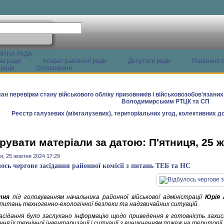
ОННА РАДА
ва ради
Апарат районної ради
Депутати ради
Рішенння с
 ради
Оголошення
ан перевірки стану військового обліку призовників і військовозобов'язани
Володимирським РТЦК та СП
Реєстр галузевих (міжгалузевих), територіальних угод, колективних до
рувати матеріали за датою: П'ятниця, 25 
я, 25 жовтня 2024 17:29
лось чергове засідання районної комісії з питань ТЕБ та НС
тня
під головуванням начальника районної військової адміністрації
Юрія 
з питань техногенно-екологічної безпеки та надзвичайних ситуацій.
засідання було заслухано інформацію щодо приведення в готовність захи
ня їх технічної інвентаризації і ситуації з виникненням пожеж на території 