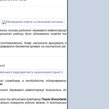
ника голови районної державної адміністрації
ирського району, було обговорено освітні та
оспостереження, тому закликала врахувати в
ормування бюджетів громад на наступний рік.
сті
о службовця, а необхідність підтримувати
ям.
йонної державної адміністрації долучились до
нник та військовослужбовець
Павло Вишебаба
 вільно говорити рідною мовою. А дикторська