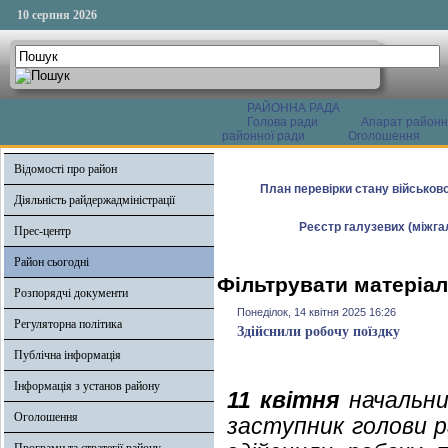
10 серпня 2026
РАЙОННА РАДА
Голова ради
Апарат районн
районної ради
Оголошення
Відомості про район
План перевірки стану військово
Діяльність райдержадміністрації
Реєстр галузевих (міжгал
Прес-центр
Район сьогодні
Фільтрувати матеріали
Розпорядчі документи
Понеділок, 14 квітня 2025 16:26
Регуляторна політика
Здійснили робочу поїздку
Публічна інформація
Інформація з установ району
11 квітня
начальник
Оголошення
заступник голови р