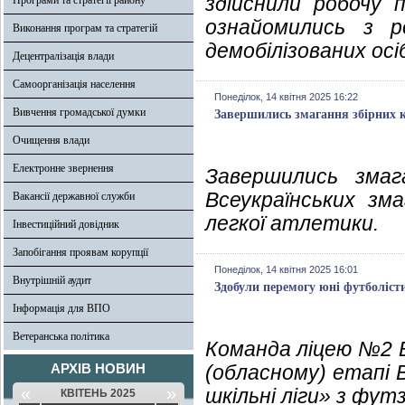
здійснили робочу п
Програми та стратегії району
ознайомились з р
Виконання програм та стратегій
демобілізованих осі
Децентралізація влади
Самоорганізація населення
Понеділок, 14 квітня 2025 16:22
Вивчення громадської думки
Завершились змагання збірних к
Очищення влади
Електронне звернення
Завершились змаг
Всеукраїнських зма
Вакансії державної служби
легкої атлетики.
Інвестиційний довідник
Запобігання проявам корупції
Понеділок, 14 квітня 2025 16:01
Внутрішній аудит
Здобули перемогу юні футболіст
Інформація для ВПО
Ветеранська політика
Команда ліцею №2 В
АРХІВ НОВИН
(обласному) етапі В
«
»
шкільні ліги» з футз
КВІТЕНЬ 2025