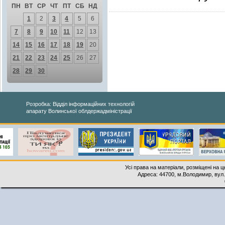
ПН
ВТ
СР
ЧТ
ПТ
СБ
НД
1
2
3
4
5
6
7
8
9
10
11
12
13
14
15
16
17
18
19
20
21
22
23
24
25
26
27
28
29
30
Розробка: Відділ інформаційних технологій
апарату Волинської облдержадміністрації
Усі права на матеріали, розміщені на 
Адреса: 44700, м.Володимир, вул. 