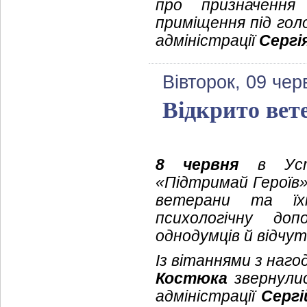
про призначення
приміщення під гол
адміністрації
Сергі
Вівторок, 09 чер
Відкрито вет
8 червня
в Устил
«Підтримай Героїв»
ветерани та їх
психологічну до
однодумців й відчу
Із вітаннями з нагод
Костюка
звернулис
адміністрації
Серг