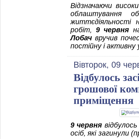
Відзначаючи висок
облаштування об
життєдіяльності н
робіт,
9 червня
на
Лобач
вручив поче
постійну і активну 
Вівторок, 09 чер
Відбулось зас
грошової ком
приміщення
9 червня
відбулось 
осіб, які загинули (