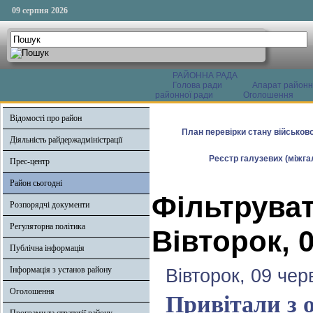
09 серпня 2026
РАЙОННА РАДА
Голова ради
Апарат районн
районної ради
Оголошення
Відомості про район
План перевірки стану військово
Діяльність райдержадміністрації
Реєстр галузевих (міжгал
Прес-центр
Район сьогодні
Фільтруват
Розпорядчі документи
Регуляторна політика
Вівторок, 
Публічна інформація
Інформація з установ району
Вівторок, 09 чер
Оголошення
Привітали з 