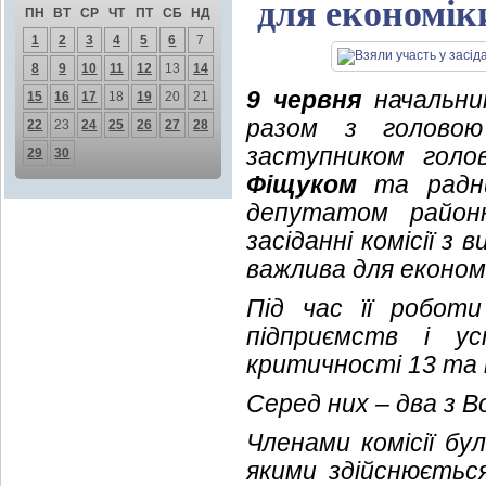
для економік
ПН
ВТ
СР
ЧТ
ПТ
СБ
НД
1
2
3
4
5
6
7
8
9
10
11
12
13
14
9 червня
начальник
15
16
17
18
19
20
21
разом з голово
22
23
24
25
26
27
28
заступником голов
29
30
Фіщуком
та радник
депутатом район
засіданні комісії з
важлива для економ
Під час її роботи
підприємств і у
критичності 13 та 
Серед них – два з 
Членами комісії бу
якими здійснюється