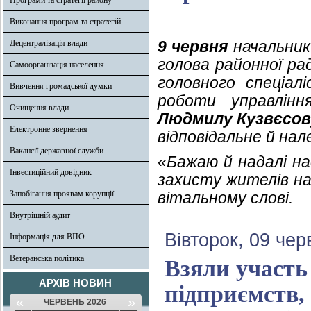
Програми та стратегії району
Виконання програм та стратегій
9 червня
начальник 
Децентралізація влади
голова районної р
Самоорганізація населення
головного спеціал
Вивчення громадської думки
роботи управлінн
Очищення влади
Людмилу Кузвєсов
Електронне звернення
відповідальне й нал
Вакансії державної служби
«Бажаю й надалі на
Інвестиційний довідник
захисту жителів на
Запобігання проявам корупції
вітальному слові.
Внутрішній аудит
Вівторок, 09 чер
Інформація для ВПО
Ветеранська політика
Взяли участь 
АРХІВ НОВИН
підприємств,
«
»
ЧЕРВЕНЬ 2026