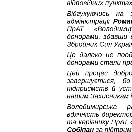
відповідних пунктах
Відгукуючись на з
адміністрації
Рома
ПрАТ «Володими
донорами, здавши 
Збройних Сил Украї
Це далеко не поо
донорами стали прац
Цей процес добро
завершується, б
підприємств й ус
нашим Захисникам і
Володимирська р
вдячність директо
та керівнику ПрАТ
Собіпан
за підтримк