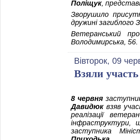
Поліщук
, представ
Зворушило присутн
дружині загиблого 
Ветеранський про
Володимирська, 56.
Вівторок, 09 чер
Взяли участь
8 червня
заступник
Давидюк
взяв учас
реалізації ветера
інфраструктури, щ
заступника Міні
Приходька
.