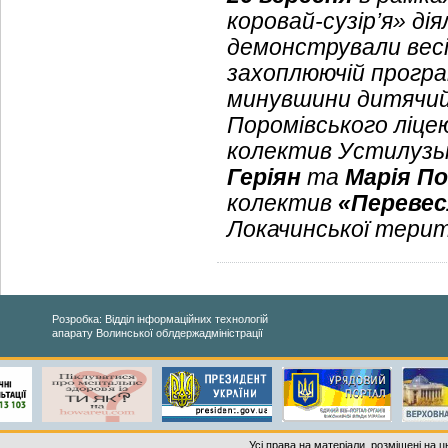
коровай-сузір’я» ді
демонстрували весіл
захоплюючій програ
минувшини дитячий
Поромівського ліце
колектив Устилузьк
Геріян
та
Марія По
колектив
«Перевес
Локачинської терит
Розробка: Відділ інформаційних технологій
апарату Волинської облдержадміністрації
Усі права на матеріали, розміщені на 