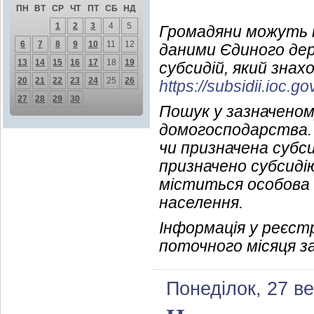
ПН
ВТ
СР
ЧТ
ПТ
СБ
НД
1
2
3
4
5
Громадяни можуть п
6
7
8
9
10
11
12
даними Єдиного де
13
14
15
16
17
18
19
субсидій, який зна
20
21
22
23
24
25
26
https://subsidii.ioc.g
27
28
29
30
Пошук у зазначеном
домогосподарства. 
чи призначена субси
призначено субсиді
міститься особова 
населення.
Інформація у реєстр
поточного місяця за
Понеділок, 27 в