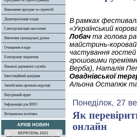
Програми та стратегії району
Виконання програм та стратегій
В рамках фестивалю
Децентралізація влади
«Український корова
Самоорганізація населення
Лобач
та голова ра
Вивчення громадської думки
майстринь-коровайн
Очищення влади
частування гостей 
Електронне звернення
грошовими преміями 
Вакансії державної служби
Верба), Наталія Петр
Оваднівської тер
Інвестиційний довідник
Альона Остапюк та 
Запобігання проявам корупції
Внутрішній аудит
Понеділок, 27 в
Інформація для ВПО
Як перевірит
Ветеранська політика
онлайн
АРХІВ НОВИН
«
»
ВЕРЕСЕНЬ 2021