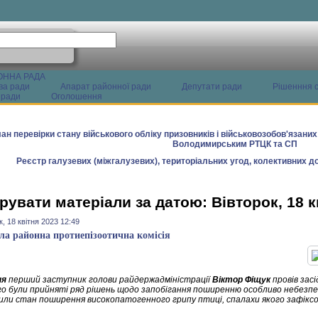
ОННА РАДА
ва ради
Апарат районної ради
Депутати ради
Рішенння с
 ради
Оголошення
ан перевірки стану військового обліку призовників і військовозобов'язани
Володимирським РТЦК та СП
Реєстр галузевих (міжгалузевих), територіальних угод, колективних до
рувати матеріали за датою: Вівторок, 18 к
к, 18 квітня 2023 12:49
ала районна протиепізоотична комісія
ня
перший заступник голови райдержадміністрації
Віктор Фіщук
провів засі
ого були прийняті ряд рішень щодо запобігання поширенню особливо небезпеч
или стан поширення високопатогенного грипу птиці, спалахи якого зафіксов