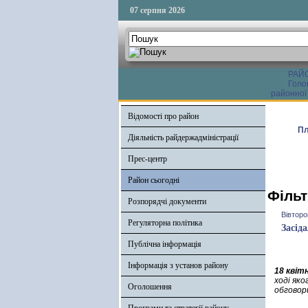
07 серпня 2026
РАЙ
Голо
районної
Відомості про район
Пл
Діяльність райдержадміністрації
Прес-центр
Район сьогодні
Фільт
Розпорядчі документи
Вівторо
Регуляторна політика
Засід
Публічна інформація
Інформація з установ району
18 квіт
ході як
Оголошення
обговор