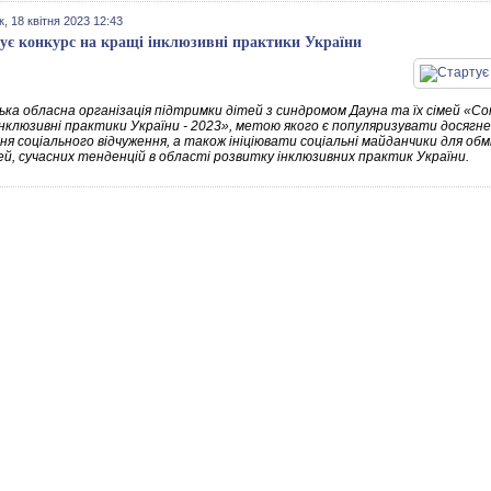
к, 18 квітня 2023 12:43
ує конкурс на кращі інклюзивні практики України
ька обласна організація підтримки дітей з синдромом Дауна та їх сімей «С
нклюзивні практики України - 2023», метою якого є популяризувати досягненн
ня соціального відчуження, а також ініціювати соціальні майданчики для об
ей, сучасних тенденцій в області розвитку інклюзивних практик України.