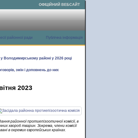
ОФІЦІЙНИЙ ВЕБСАЙТ
есії районної ради
Публічна інформація
х у Володимирському районі у 2026 році
говорів, змін і доповнень до них
вітня 2023
дання районної протиепізоотичної комісії, в
них хвороб тварин. Зокрема, члени комісії
ані в окремих європейських країнах.