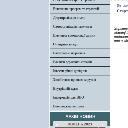
Програми та стратегії району
Вівторо
Виконання програм та стратегій
Старт
Децентралізація влади
Самоорганізація населення
Херсонс
«Кращі і
Вивчення громадської думки
подолан
нових ід
Очищення влади
Електронне звернення
Вакансії державної служби
Інвестиційний довідник
Запобігання проявам корупції
Внутрішній аудит
Інформація для ВПО
Ветеранська політика
АРХІВ НОВИН
«
»
КВІТЕНЬ 2023