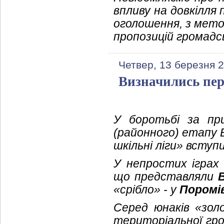
впливу на довкілля 
оголошення, з мето
пропозицій громадсь
Четвер, 13 березня 2
Визначились пер
У боротьбі за пр
(районного) етапу В
шкільні ліги» вступ
У непростих іграх 
що представляли
«срібло» - у
Поромі
Серед юнаків «зол
територіальної гр