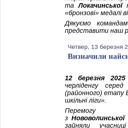
та
Локачинської
«бронзові» медалі в
Дякуємо команда
представити наш р
Четвер, 13 березня 2
Визначили найси
12 березня 2025
черліденгу сере
(районного) етапу В
шкільні ліги».
Перемогу 
з
Нововолинської
зайняли учасни