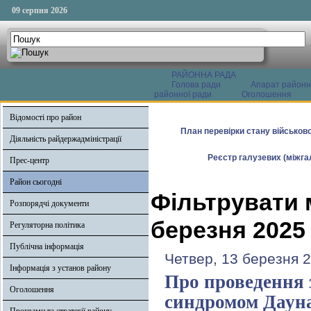
09 серпня 2026
РАЙОННА РАДА
Голова ради
Апарат районн
районної ради
Оголошення
Відомості про район
План перевірки стану військово
Діяльність райдержадміністрації
Реєстр галузевих (міжгал
Прес-центр
Район сьогодні
Фільтрувати 
Розпорядчі документи
березня 2025
Регуляторна політика
Публічна інформація
Четвер, 13 березня 
Інформація з установ району
Про проведення 
Оголошення
синдромом Даун