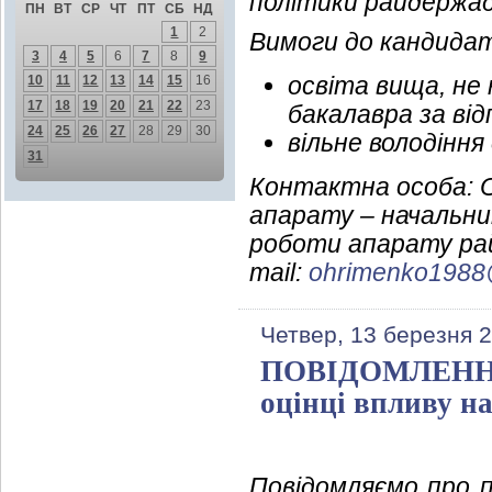
політики райдержад
ПН
ВТ
СР
ЧТ
ПТ
СБ
НД
1
2
Вимоги до кандидат
3
4
5
6
7
8
9
освіта вища, не
10
11
12
13
14
15
16
17
18
19
20
21
22
23
бакалавра за від
24
25
26
27
28
29
30
вільне володінн
31
Контактна особа: О
апарату – начальник
роботи апарату рай
mail:
ohrimenko1988
Четвер, 13 березня 
ПОВІДОМЛЕННЯ п
оцінці впливу н
Повідомляємо про п