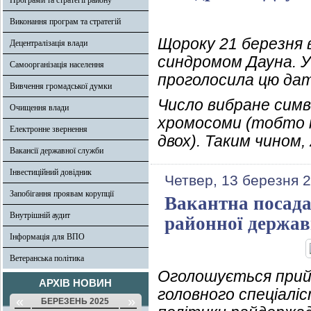
Програми та стратегії району
Виконання програм та стратегій
Щороку 21 березня 
Децентралізація влади
синдромом Дауна. У
Самоорганізація населення
проголосила цю дат
Вивчення громадської думки
Число вибране симв
Очищення влади
хромосоми (тобто н
Електронне звернення
двох). Таким чином,
Вакансії державної служби
Інвестиційний довідник
Четвер, 13 березня 
Запобігання проявам корупції
Вакантна посада 
Внутрішній аудит
районної державн
Інформація для ВПО
Ветеранська політика
Оголошується прий
АРХІВ НОВИН
головного спеціаліс
«
»
БЕРЕЗЕНЬ 2025