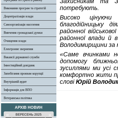
Захисникам та З
Програми та стратегії району
потребують.
Виконання програм та стратегій
Високо цінуючи
Децентралізація влади
благодійницьку д
Самоорганізація населення
районної військової
Вивчення громадської думки
районної влади й в
Очищення влади
Володимирщини за 
Електронне звернення
«Саме вчинками н
Вакансії державної служби
допомогу ближньо
Інвестиційний довідник
зусиллями ми усі с
комфортно жити при
Запобігання проявам корупції
слові
Юрій Володи
Внутрішній аудит
Інформація для ВПО
Ветеранська політика
АРХІВ НОВИН
«
»
ВЕРЕСЕНЬ 2025