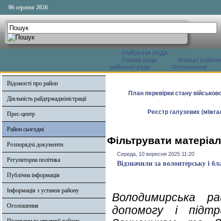
06 серпня 2026
РАЙОННА РАДА
Голова ради
Апарат районн
районної ради
Оголошення
Відомості про район
План перевірки стану військово
Діяльність райдержадміністрації
Реєстр галузевих (міжгал
Прес-центр
Район сьогодні
Фільтрувати матеріал
Розпорядчі документи
Середа, 10 вересня 2025 11:20
Регуляторна політика
Відзначили за волонтерську і бл
Публічна інформація
Інформація з установ району
Володимирська ра
Оголошення
допомогу і підт