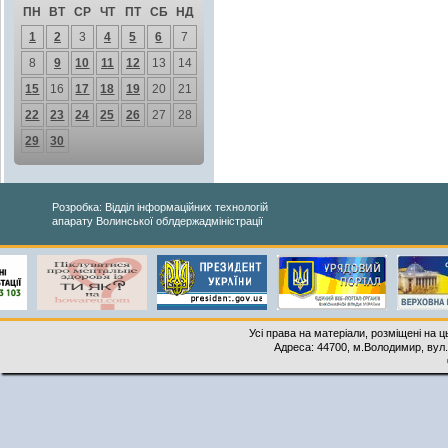
ПН
ВТ
СР
ЧТ
ПТ
СБ
НД
1
2
3
4
5
6
7
8
9
10
11
12
13
14
15
16
17
18
19
20
21
22
23
24
25
26
27
28
29
30
Розробка: Відділ інформаційних технологій
апарату Волинської облдержадміністрації
Усі права на матеріали, розміщені на 
Адреса: 44700, м.Володимир, вул. 