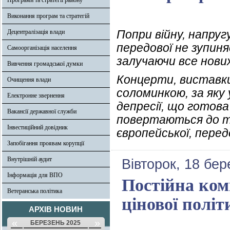
Програми та стратегії району
Виконання програм та стратегій
Попри війну, напругу
Децентралізація влади
передової не зупин
Самоорганізація населення
залучаючи все нових
Вивчення громадської думки
Концерти, виставк
Очищення влади
соломинкою, за яку 
Електронне звернення
депресії, що готова
Вакансії державної служби
повертаються до ті
Інвестиційний довідник
європейської, перед
Запобігання проявам корупції
Внутрішній аудит
Вівторок, 18 бер
Інформація для ВПО
Постійна комі
Ветеранська політика
цінової полі
АРХІВ НОВИН
«
»
БЕРЕЗЕНЬ 2025