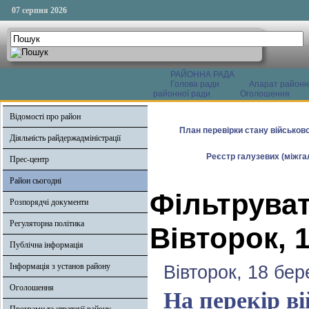
07 серпня 2026
РАЙОННА РАДА
Голова ради
Апарат районн
районної ради
Оголошення
Відомості про район
План перевірки стану військово
Діяльність райдержадміністрації
Реєстр галузевих (міжгал
Прес-центр
Район сьогодні
Фільтруват
Розпорядчі документи
Регуляторна політика
Вівторок, 
Публічна інформація
Інформація з установ району
Вівторок, 18 бер
Оголошення
На перекір ві