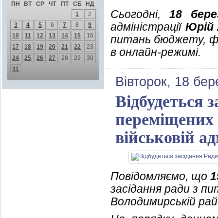
ПН
ВТ
СР
ЧТ
ПТ
СБ
НД
Сьогодні,
18 бере
1
2
адміністрації
Юрій
3
4
5
6
7
8
9
10
11
12
13
14
15
16
питань бюджету, фі
17
18
19
20
21
22
23
в онлайн-режимі.
24
25
26
27
28
29
30
31
Вівторок, 18 бер
Відбудеться 
переміщених 
військовій ад
Повідомляємо, що
1
засідання ради з п
Володимирській райо