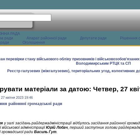
ОННА РАДА
ва ради
Апарат районної ради
Депутати ради
Рішенння с
 ради
Оголошення
ан перевірки стану військового обліку призовників і військовозобов'язани
Володимирським РТЦК та СП
Реєстр галузевих (міжгалузевих), територіальних угод, колективних до
рувати матеріали за датою: Четвер, 27 кві
 27 квітня 2023 19:46
ання районної громадської ради
ня
у залі засідань райдержадміністрації відбулось засідання районної громад
 військової адміністрації
Юрій Лобач
, перший заступник голови райдержадм
ї громадської ради
Василь Гут
.