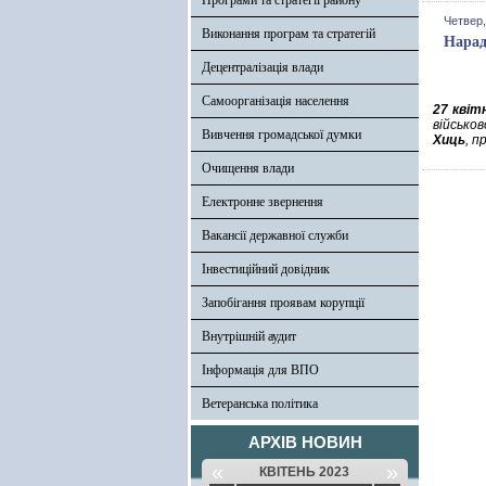
Програми та стратегії району
Четвер,
Виконання програм та стратегій
Нарад
Децентралізація влади
Самоорганізація населення
27 квіт
військов
Вивчення громадської думки
Хиць
, п
Очищення влади
Електронне звернення
Вакансії державної служби
Інвестиційний довідник
Запобігання проявам корупції
Внутрішній аудит
Інформація для ВПО
Ветеранська політика
АРХІВ НОВИН
«
»
КВІТЕНЬ 2023