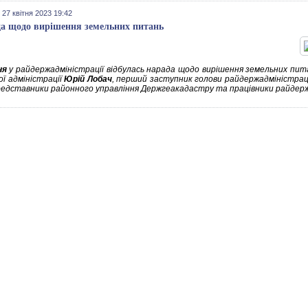
 27 квітня 2023 19:42
а щодо вирішення земельних питань
ня
у райдержадміністрації відбулась нарада щодо вирішення земельних пита
ої адміністрації
Юрій Лобач
, перший заступник голови райдержадміністрац
редставники районного управління Держгеакадастру та працівники райдерж