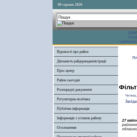
09 серпня 2026
РАЙ
Голо
районної
Відомості про район
Пл
Діяльність райдержадміністрації
Прес-центр
Район сьогодні
Фільт
Розпорядчі документи
Четвер,
Регуляторна політика
Засід
Публічна інформація
Інформація з установ району
27 квіт
районної
Оголошення
обласно