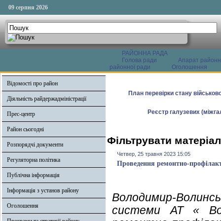
09 серпня 2026
РАЙОННА РАДА
Голова ради
Апарат районн
районної ради
Оголошення
Відомості про район
План перевірки стану військово
Діяльність райдержадміністрації
Реєстр галузевих (міжгал
Прес-центр
Район сьогодні
Фільтрувати матеріал
Розпорядчі документи
Четвер, 25 травня 2023 15:05
Регуляторна політика
Проведення ремонтно-профілакт
Публічна інформація
Інформація з установ району
Володимир-Волинсь
Оголошення
системи АТ « Во