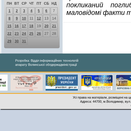
покликаний погли
ПН
ВТ
СР
ЧТ
ПТ
СБ
НД
1
2
3
4
5
6
7
маловідомі факти т
8
9
10
11
12
13
14
15
16
17
18
19
20
21
22
23
24
25
26
27
28
29
30
31
Розробка: Відділ інформаційних технологій
апарату Волинської облдержадміністрації
Усі права на матеріали, розміщені на 
Адреса: 44700, м.Володимир, вул. 