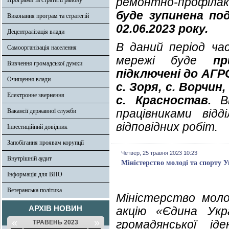
ремонтно-профілакт
Програми та стратегії району
буде зупинена пода
Виконання програм та стратегій
02.06.2023 року.
Децентралізація влади
В даний період час
Самоорганізація населення
мережі буде
пр
Вивчення громадської думки
підключені до АГРС 
Очищення влади
с. Зоря, с. Ворчин,
Електронне звернення
с. Красностав.
Ві
працівниками від
Вакансії державної служби
відповідних робіт.
Інвестиційний довідник
Запобігання проявам корупції
Четвер, 25 травня 2023 10:23
Внутрішній аудит
Міністерство молоді та спорту 
Інформація для ВПО
Ветеранська політика
Міністерство моло
АРХІВ НОВИН
акцію «Єдина Укр
«
»
громадянської ід
ТРАВЕНЬ 2023