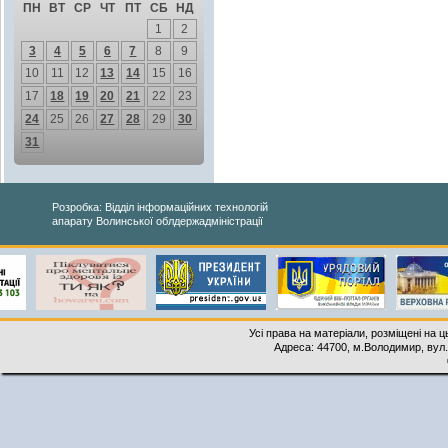
ПН
ВТ
СР
ЧТ
ПТ
СБ
НД
1
2
3
4
5
6
7
8
9
10
11
12
13
14
15
16
17
18
19
20
21
22
23
24
25
26
27
28
29
30
31
Розробка: Відділ інформаційних технологій
апарату Волинської облдержадміністрації
Усі права на матеріали, розміщені на 
Адреса: 44700, м.Володимир, вул. 