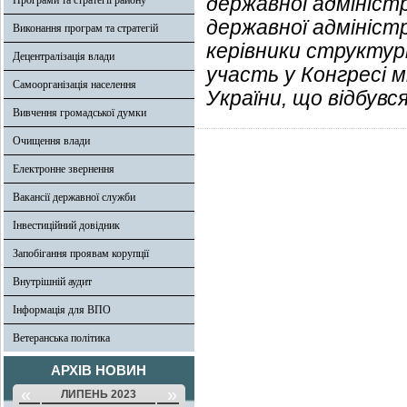
державної адміністр
Програми та стратегії району
державної адміністр
Виконання програм та стратегій
керівники структурн
Децентралізація влади
участь у Конгресі 
Самоорганізація населення
України, що відбувс
Вивчення громадської думки
Очищення влади
Електронне звернення
Вакансії державної служби
Інвестиційний довідник
Запобігання проявам корупції
Внутрішній аудит
Інформація для ВПО
Ветеранська політика
АРХІВ НОВИН
«
»
ЛИПЕНЬ 2023