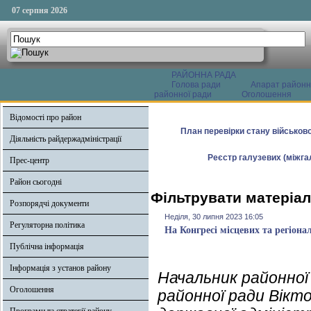
07 серпня 2026
РАЙОННА РАДА
Голова ради
Апарат районн
районної ради
Оголошення
Відомості про район
План перевірки стану військово
Діяльність райдержадміністрації
Реєстр галузевих (міжгал
Прес-центр
Район сьогодні
Фільтрувати матеріал
Розпорядчі документи
Неділя, 30 липня 2023 16:05
Регуляторна політика
На Конгресі місцевих та регіон
Публічна інформація
Інформація з установ району
Начальник районної 
Оголошення
районної ради Вікт