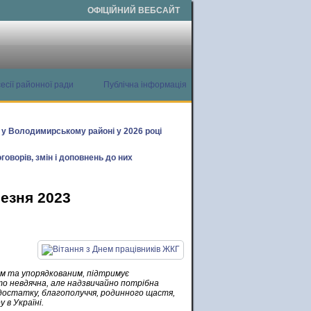
ОФІЦІЙНИЙ ВЕБСАЙТ
есії районної ради
Публічна інформація
х у Володимирському районі у 2026 році
говорів, змін і доповнень до них
резня 2023
м та упорядкованим, підтримує
о невдячна, але надзвичайно потрібна
 достатку, благополуччя, родинного щастя,
 в Україні.