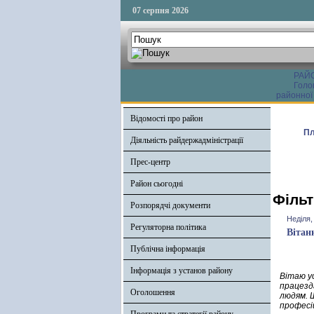
07 серпня 2026
РАЙ
Голо
районної
Відомості про район
Пл
Діяльність райдержадміністрації
Прес-центр
Район сьогодні
Фільт
Розпорядчі документи
Неділя,
Регуляторна політика
Вітан
Публічна інформація
Інформація з установ району
Вітаю у
працезд
Оголошення
людям. 
професій