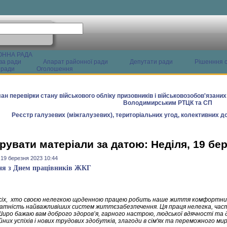
ОННА РАДА
ва ради
Апарат районної ради
Депутати ради
Рішенння с
 ради
Оголошення
ан перевірки стану військового обліку призовників і військовозобов'язани
Володимирським РТЦК та СП
Реєстр галузевих (міжгалузевих), територіальних угод, колективних до
рувати матеріали за датою: Неділя, 19 бе
 19 березня 2023 10:44
ня з Днем працівників ЖКГ
сіх, хто своєю нелегкою щоденною працею робить наше життя комфортни
атність найважливіших систем життєзабезпечення. Ця праця нелегка, част
Широ бажаю вам доброго здоров’я, гарного настрою, людської вдячності та
них успіхів і нових трудових здобутків, злагоди в сім'ях та переможного миру