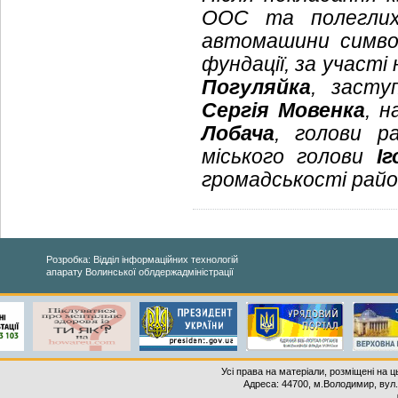
ООС та полеглих 
автомашини симво
фундації, за участі
Погуляйка
, засту
Сергія Мовенка
, н
Лобача
, голови р
міського голови
І
громадськості райо
Розробка: Відділ інформаційних технологій
апарату Волинської облдержадміністрації
Усі права на матеріали, розміщені на 
Адреса: 44700, м.Володимир, вул. 