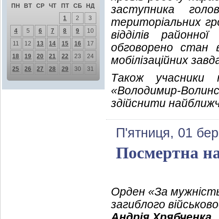
ПН
ВТ
СР
ЧТ
ПТ
СБ
НД
заступника голо
1
2
3
територіальних гро
4
5
6
7
8
9
10
відділів районної
11
12
13
14
15
16
17
обговорено стан 
18
19
20
21
22
23
24
мобілізаційних завд
25
26
27
28
29
30
31
Також учасники 
«Володимир-Волин
здійснити найближч
П'ятниця, 01 бе
Посмертна на
Орден «За мужність
загиблого військово
Андрія Хрябченка.