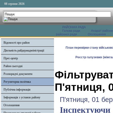
08 серпня 2026
РАЙОННА РАДА
Голова ради
Апарат районн
районної ради
Оголошення
Відомості про район
План перевірки стану військово
Діяльність райдержадміністрації
Реєстр галузевих (міжгал
Прес-центр
Район сьогодні
Фільтруват
Розпорядчі документи
Регуляторна політика
П'ятниця, 
Публічна інформація
Інформація з установ району
П'ятниця, 01 бе
Оголошення
Інспектуючи 