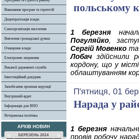
Програми та стратегії району
польському к
Виконання програм та стратегій
Децентралізація влади
Самоорганізація населення
1 березня
началь
Вивчення громадської думки
Погуляйко
, засту
Сергій Мовенко
та 
Очищення влади
Лобач
здійснили р
Електронне звернення
кордону, що у міст
Вакансії державної служби
облаштуванням кор
Інвестиційний довідник
Запобігання проявам корупції
П'ятниця, 01 бе
Внутрішній аудит
Нарада у рай
Інформація для ВПО
Ветеранська політика
АРХІВ НОВИН
1 березня
начальни
«
»
БЕРЕЗЕНЬ 2024
провів робочу нара