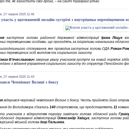
про те, як захистити свої гроші, – на сайті #ШахрайГудбай
я, 27 червня 2025 11:46
 участь у щотижневій онлайн-зустрічі з внутрішньо переміщеними о
вня
заступник голови районної державної адміністрації
Ірина Ліщук
взя
ньо переміщеними особами, що проходять за ініціативи начальника обласної 
 сьогоднішнього спілкування, яке проводив заступник голови ОДА
Роман Ро
ньо переміщених осіб житлом та соціального захисту.
оман В’ячеславович
звернув увагу учасників зустрічі на новий порядок зді
редано з відання управління соціального захисту до структур Пенсійного ф
я, 27 червня 2025 11:43
чався Чемпіонат Волині з боксу
ня
відкрився черговий чемпіонат Волині з боксу. Честь прийняти його отри
ання до Володимира з'їхались
140
спортсменів, що представляють
11
команд
ти учасників з відкриттям турніру завітали голова обласної ради
Григо
обласної державної адміністрації
Олександр Хвіщук
, заступник голови рай
ирський міський голова
Ігор Пальонка
.