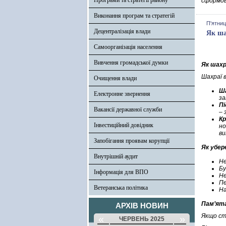
Програми та стратегії району
сформов
Виконання програм та стратегій
П'ятниц
Децентралізація влади
Як ша
Самоорганізація населення
Вивчення громадської думки
Як шахр
Шахраї 
Очищення влади
Ш
Електронне звернення
за
Пі
Вакансії державної служби
– 
Кр
Інвестиційний довідник
но
ви
Запобігання проявам корупції
Як убер
Внутрішній аудит
Не
Бу
Інформація для ВПО
Не
Пе
Ветеранська політика
На
Пам’ят
АРХІВ НОВИН
Якщо ст
«
»
ЧЕРВЕНЬ 2025