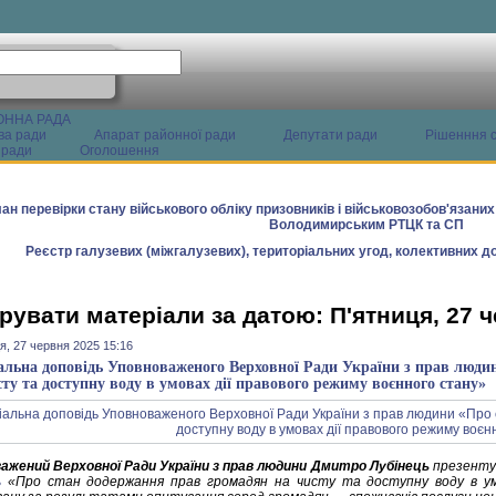
ОННА РАДА
ва ради
Апарат районної ради
Депутати ради
Рішенння с
 ради
Оголошення
ан перевірки стану військового обліку призовників і військовозобов'язани
Володимирським РТЦК та СП
Реєстр галузевих (міжгалузевих), територіальних угод, колективних до
рувати матеріали за датою: П'ятниця, 27 
я, 27 червня 2025 15:16
альна доповідь Уповноваженого Верховної Ради України з прав люди
сту та доступну воду в умовах дії правового режиму воєнного стану»
ажений Верховної Ради України з прав людини Дмитро Лубінець
презентує
ь
«Про стан додержання прав громадян на чисту та доступну воду в умо