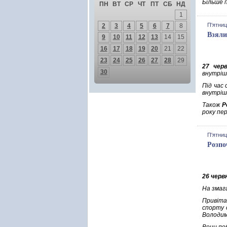
Більше 
ПН
ВТ
СР
ЧТ
ПТ
СБ
НД
1
П'ятниц
2
3
4
5
6
7
8
Взяли
9
10
11
12
13
14
15
16
17
18
19
20
21
22
23
24
25
26
27
28
29
27 чер
30
внутріш
Під час
внутріш
Також
Р
року пе
П'ятниц
Розпо
26 черв
На змаг
Привіта
спорту 
Володим