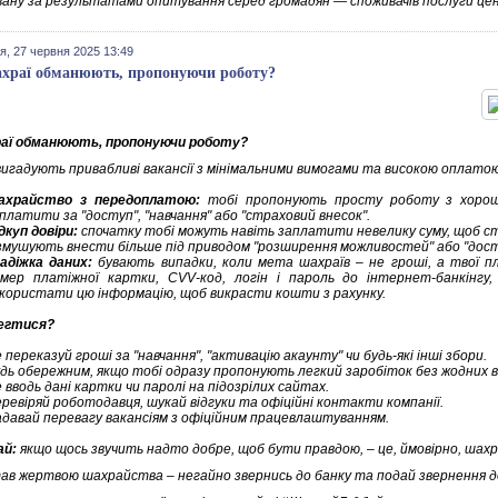
ану за результатами опитування серед громадян — споживачів послуги це
я, 27 червня 2025 13:49
храї обманюють, пропонуючи роботу?
аї обманюють, пропонуючи роботу?
вигадують привабливі вакансії з мінімальними вимогами та високою оплатою.
ахрайство з передоплатою:
тобі пропонують просту роботу з хорош
платити за "доступ", "навчання" або "страховий внесок".
дкуп довіри:
спочатку тобі можуть навіть заплатити невелику суму, щоб с
змушують внести більше під приводом "розширення можливостей" або "досту
адіжка даних:
бувають випадки, коли мета шахраїв – не гроші, а твої п
мер платіжної картки, CVV-код, логін і пароль до інтернет-банкінгу,
користати цю інформацію, щоб викрасти кошти з рахунку.
егтися?
 переказуй гроші за "навчання", "активацію акаунту" чи будь-які інші збори.
дь обережним, якщо тобі одразу пропонують легкий заробіток без жодних в
 вводь дані картки чи паролі на підозрілих сайтах.
ревіряй роботодавця, шукай відгуки та офіційні контакти компанії.
давай перевагу вакансіям з офіційним працевлаштуванням.
ай:
якщо щось звучить надто добре, щоб бути правдою, – це, ймовірно, шах
ав жертвою шахрайства – негайно звернись до банку та подай звернення до