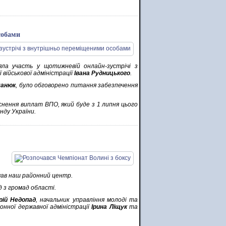
собами
ла участь у щотижневій онлайн-зустрічі з
військової адміністрації
Івана Рудницького
.
манюк
, було обговорено питання забезпечення
йснення виплат ВПО, який буде з 1 липня цього
онду України.
мав наш районний центр.
 з громад області.
рій Недопад
, начальник управління молоді та
онної державної адміністрації
Ірина Ліщук
та