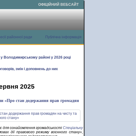
ОФІЦІЙНИЙ ВЕБСАЙТ
есії районної ради
Публічна інформація
х у Володимирському районі у 2026 році
говорів, змін і доповнень до них
червня 2025
ни «Про стан додержання прав громадян
 для ознайомлення громадськості
Спеціальну
вах дії правового режиму воєнного стану»,