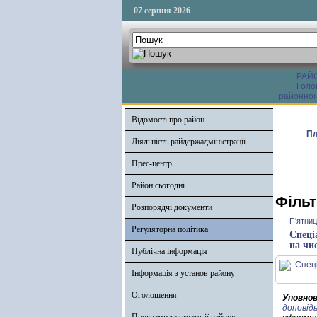
07 серпня 2026
РАЙ
Голо
районної
Відомості про район
Пл
Діяльність райдержадміністрації
Прес-центр
Район сьогодні
Фільт
Розпорядчі документи
П'ятниц
Регуляторна політика
Спеці
на чи
Публічна інформація
Інформація з установ району
Оголошення
Уповнов
доповід