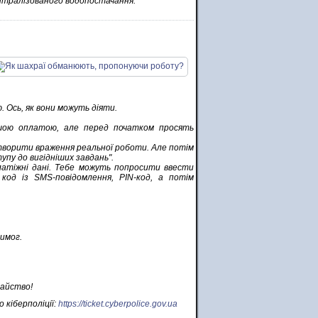
нтралізованого водопостачання.
 Ось, як вони можуть діяти.
ою оплатою, але перед початком просять
творити враження реальної роботи. Але потім
пу до вигідніших завдань".
латіжні дані. Тебе можуть попросити ввести
 код із SMS-повідомлення, PIN-код, а потім
имог.
райство!
 кіберполіції:
https://ticket.cyberpolice.gov.ua