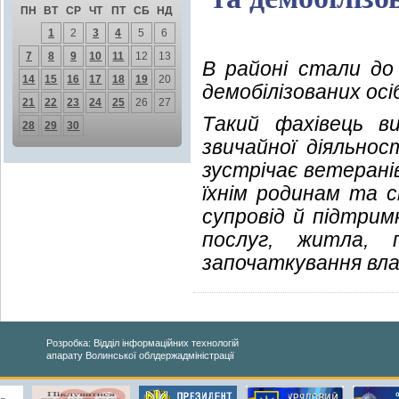
ПН
ВТ
СР
ЧТ
ПТ
СБ
НД
1
2
3
4
5
6
7
8
9
10
11
12
13
В районі стали до
14
15
16
17
18
19
20
демобілізованих осі
21
22
23
24
25
26
27
Такий фахівець в
28
29
30
звичайної діяльнос
зустрічає ветерані
їхнім родинам та с
супровід й підтрим
послуг, житла, п
започаткування вла
Розробка: Відділ інформаційних технологій
апарату Волинської облдержадміністрації