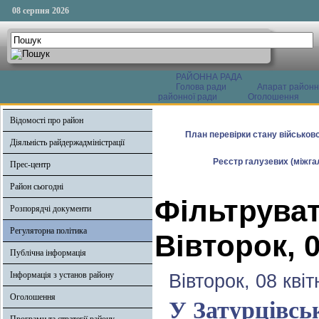
08 серпня 2026
РАЙОННА РАДА
Голова ради
Апарат районн
районної ради
Оголошення
Відомості про район
План перевірки стану військово
Діяльність райдержадміністрації
Реєстр галузевих (міжгал
Прес-центр
Район сьогодні
Фільтруват
Розпорядчі документи
Регуляторна політика
Вівторок, 0
Публічна інформація
Інформація з установ району
Вівторок, 08 кві
Оголошення
У Затурцівсь