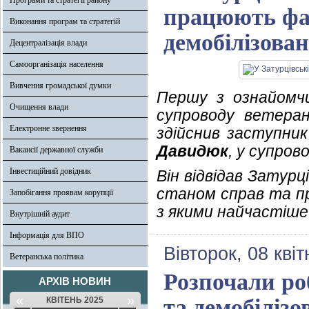
Програми та стратегії району
працюють фах
Виконання програм та стратегій
демобілізован
Децентралізація влади
Самоорганізація населення
Вивчення громадської думки
Першу з ознайомчи
Очищення влади
супроводу ветеран
Електронне звернення
здійснив заступник
Давидюк
, у супров
Вакансії державної служби
Інвестиційний довідник
Він відвідав Затурц
станом справ та пр
Запобігання проявам корупції
з якими найчастіш
Внутрішній аудит
Інформація для ВПО
Вівторок, 08 кві
Ветеранська політика
Розпочали роб
АРХІВ НОВИН
«
»
та демобілізо
КВІТЕНЬ 2025