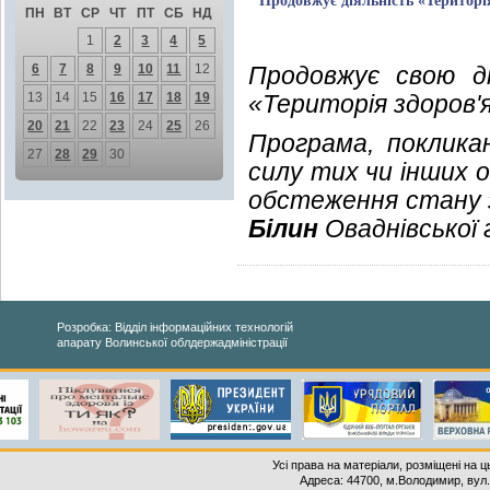
Продовжує діяльність «Територі
ПН
ВТ
СР
ЧТ
ПТ
СБ
НД
1
2
3
4
5
6
7
8
9
10
11
12
Продовжує свою д
13
14
15
16
17
18
19
«Територія здоров'я
20
21
22
23
24
25
26
Програма, поклика
27
28
29
30
силу тих чи інших
обстеження стану з
Білин
Оваднівської 
Розробка: Відділ інформаційних технологій
апарату Волинської облдержадміністрації
Усі права на матеріали, розміщені на 
Адреса: 44700, м.Володимир, вул. 