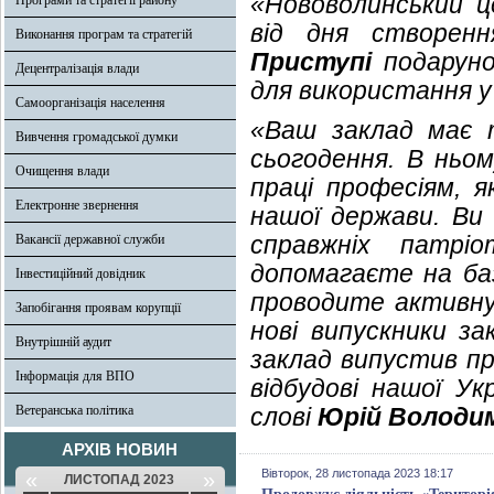
«Нововолинський це
Програми та стратегії району
від дня створен
Виконання програм та стратегій
Приступі
подаруно
Децентралізація влади
для використання у
Самоорганізація населення
«Ваш заклад має 
Вивчення громадської думки
сьогодення. В ньо
Очищення влади
праці професіям, я
Електронне звернення
нашої держави. Ви 
справжніх патрі
Вакансії державної служби
допомагаєте на ба
Інвестиційний довідник
проводите активну 
Запобігання проявам корупції
нові випускники за
Внутрішній аудит
заклад випустив пр
Інформація для ВПО
відбудові нашої Ук
Ветеранська політика
слові
Юрій Володи
АРХІВ НОВИН
Вівторок, 28 листопада 2023 18:17
«
»
ЛИСТОПАД 2023