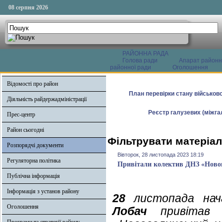
08 серпня 2026
РАЙОННА РАДА
Голова ради
Апарат районн
районної ради
Оголошення
Відомості про район
План перевірки стану військово
Діяльність райдержадміністрації
Реєстр галузевих (міжгал
Прес-центр
Район сьогодні
Фільтрувати матеріал
Розпорядчі документи
Вівторок, 28 листопада 2023 18:19
Регуляторна політика
Привітали колектив ДНЗ «Новов
Публічна інформація
Інформація з установ району
28
листопада начал
Оголошення
Лобач
привітав к