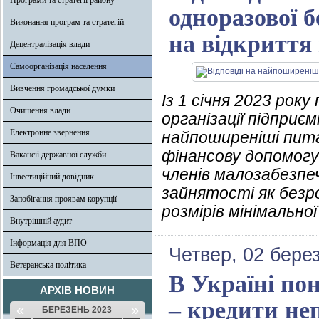
Програми та стратегії району
одноразової б
Виконання програм та стратегій
на відкриття
Децентралізація влади
Самоорганізація населення
Вивчення громадської думки
Із 1 січня 2023 рок
Очищення влади
організації підприєм
Електронне звернення
найпоширеніші пит
фінансову допомогу
Вакансії державної служби
членів малозабезпеч
Інвестиційний довідник
зайнятості як безр
Запобігання проявам корупції
розмірів мінімальної
Внутрішній аудит
Інформація для ВПО
Четвер, 02 бере
Ветеранська політика
В Україні по
АРХІВ НОВИН
– кредити н
«
»
БЕРЕЗЕНЬ 2023