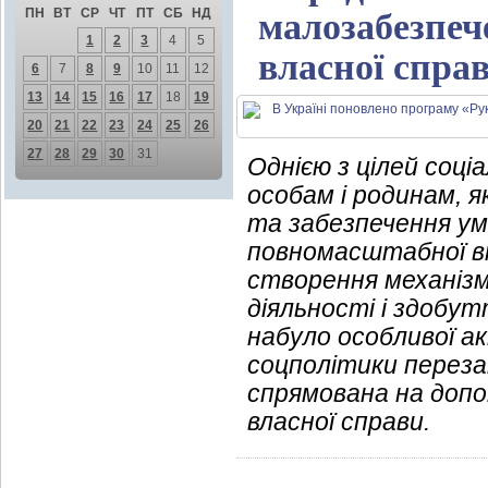
ПН
ВТ
СР
ЧТ
ПТ
СБ
НД
малозабезпеч
1
2
3
4
5
власної спра
6
7
8
9
10
11
12
13
14
15
16
17
18
19
20
21
22
23
24
25
26
27
28
29
30
31
Однією з цілей соці
особам і родинам, 
та забезпечення ум
повномасштабної ві
створення механізмі
діяльності і здобу
набуло особливої а
соцполітики переза
спрямована на допо
власної справи.