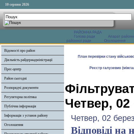
10 серпня 2026
РАЙОННА РАДА
Голова ради
Апарат районн
районної ради
Оголошення
Відомості про район
План перевірки стану військово
Діяльність райдержадміністрації
Реєстр галузевих (міжгал
Прес-центр
Район сьогодні
Фільтруват
Розпорядчі документи
Регуляторна політика
Четвер, 02
Публічна інформація
Інформація з установ району
Четвер, 02 бере
Оголошення
Відповіді на