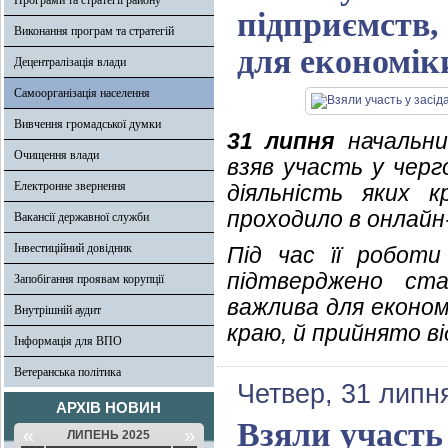
Програми та стратегії району
підприємств,
Виконання програм та стратегій
для економік
Децентралізація влади
Самоорганізація населення
Вивчення громадської думки
31 липня
начальник
Очищення влади
взяв участь у черго
Електронне звернення
діяльність яких 
проходило в онлайн
Вакансії державної служби
Інвестиційний довідник
Під час її роботи
підтверджено ста
Запобігання проявам корупції
важлива для економ
Внутрішній аудит
краю, й прийнято ві
Інформація для ВПО
Ветеранська політика
Четвер, 31 липн
АРХІВ НОВИН
Взяли участь
«
»
ЛИПЕНЬ 2025