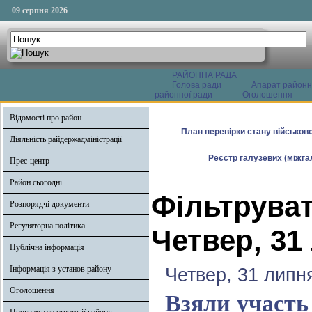
09 серпня 2026
РАЙОННА РАДА
Голова ради
Апарат районн
районної ради
Оголошення
Відомості про район
План перевірки стану військово
Діяльність райдержадміністрації
Реєстр галузевих (міжгал
Прес-центр
Район сьогодні
Фільтруват
Розпорядчі документи
Регуляторна політика
Четвер, 31
Публічна інформація
Інформація з установ району
Четвер, 31 липн
Оголошення
Взяли участь 