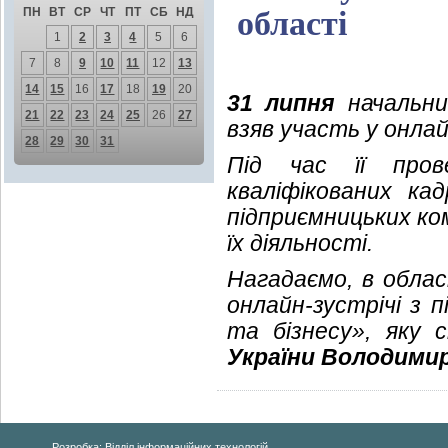
ПН
ВТ
СР
ЧТ
ПТ
СБ
НД
області
1
2
3
4
5
6
7
8
9
10
11
12
13
14
15
16
17
18
19
20
31 липня
начальник
21
22
23
24
25
26
27
взяв участь у онлай
28
29
30
31
Під час її пров
кваліфікованих ка
підприємницьких к
їх діяльності.
Нагадаємо, в облас
онлайн-зустрічі з 
та бізнесу», яку
України Володими
Розробка: Відділ інформаційних технологій