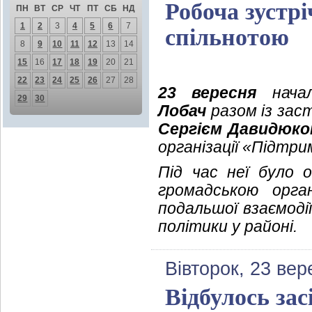
Робоча зустр
ПН
ВТ
СР
ЧТ
ПТ
СБ
НД
1
2
3
4
5
6
7
спільнотою
8
9
10
11
12
13
14
15
16
17
18
19
20
21
22
23
24
25
26
27
28
23 вересня
начал
29
30
Лобач
разом із заст
Сергієм Давидюко
організації «Підтр
Під час неї було 
громадською орга
подальшої взаємоді
політики у районі.
Вівторок, 23 вер
Відбулось зас