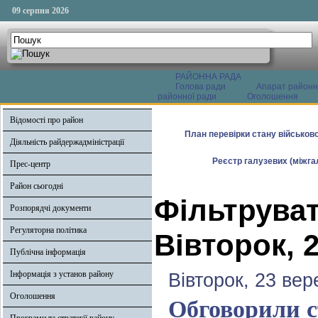
09 серпня 2026
РАЙОННА РАДА
Голова ради
Апарат районн
районної ради
Оголошення
Відомості про район
План перевірки стану військово
Діяльність райдержадміністрації
Реєстр галузевих (міжгал
Прес-центр
Район сьогодні
Фільтруват
Розпорядчі документи
Регуляторна політика
Вівторок, 
Публічна інформація
Інформація з установ району
Вівторок, 23 вер
Оголошення
Обговорили ст