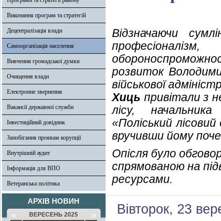
Програми та стратегії району
Виконання програм та стратегій
Відзначаючи сумлі
Децентралізація влади
професіоналіз
Самоорганізація населення
обороноспроможно
Вивчення громадської думки
розвиток Володими
Очищення влади
військової адмініст
Електронне звернення
Хиць
привітали з н
Вакансії державної служби
лісу, начальника
«Поліський лісовий
Інвестиційний довідник
вручивши йому почесн
Запобігання проявам корупції
Опісля було обговоре
Внутрішній аудит
спрямованою на під
Інформація для ВПО
ресурсами.
Ветеранська політика
АРХІВ НОВИН
Вівторок, 23 вер
«
»
ВЕРЕСЕНЬ 2025