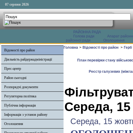
07 серпня 2026
РАЙОННА РАДА
Голова ради
Апарат районн
районної ради
Оголошення
Головна
>
Відомості про район
>
Герб
Відомості про район
Діяльність райдержадміністрації
План перевірки стану військово
Прес-центр
Реєстр галузевих (міжгал
Район сьогодні
Розпорядчі документи
Фільтруват
Регуляторна політика
Середа, 15
Публічна інформація
Інформація з установ району
Середа, 15 жовт
Оголошення