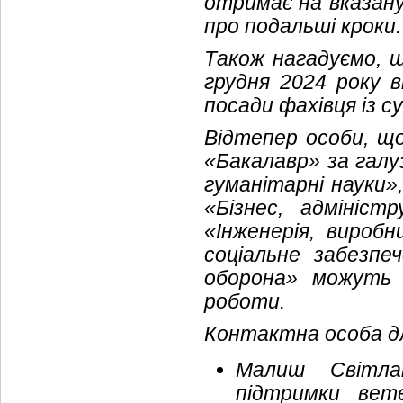
отримає на вказан
про подальші кроки.
Також нагадуємо, щ
грудня 2024 року 
посади фахівця із с
Відтепер особи, що
«Бакалавр» за гал
гуманітарні науки»
«Бізнес, адмініст
«Інженерія, вироб
соціальне забезпе
оборона» можуть 
роботи.
Контактна особа д
Малиш Світлан
підтримки вете