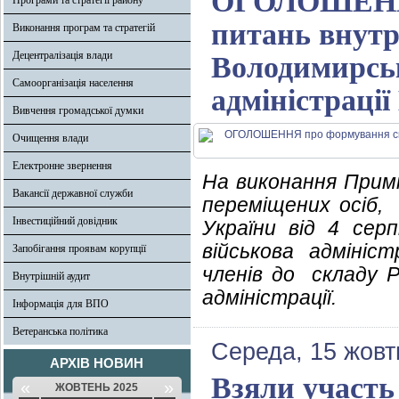
ОГОЛОШЕННЯ 
Програми та стратегії району
питань внутр
Виконання програм та стратегій
Децентралізація влади
Володимирськ
Самоорганізація населення
адміністрації
Вивчення громадської думки
Очищення влади
Електронне звернення
На виконання Прим
Вакансії державної служби
переміщених осіб,
Інвестиційний довідник
України від 4 се
військова адмініс
Запобігання проявам корупції
членів до складу 
Внутрішній аудит
адміністрації.
Інформація для ВПО
Ветеранська політика
Середа, 15 жовт
АРХІВ НОВИН
Взяли участь
«
»
ЖОВТЕНЬ 2025