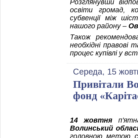
Розглянувши відпо
освіти громад, к
субвенції між шіс
нашого району –
Ов
Також рекомендова
необхідні правові 
процес купівлі у в
Середа, 15 жовт
Привітали Во
фонд «Каріта
14 жовтня
п'ятна
Волинський облас
головною метою св