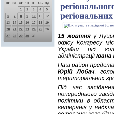
ПН
ВТ
СР
ЧТ
ПТ
СБ
НД
регіонального
1
2
3
4
5
регіональних
6
7
8
9
10
11
12
13
14
15
16
17
18
19
20
21
22
23
24
25
26
15 жовтня
у Луцьк
27
28
29
30
31
офісу Конгресу мі
України під гол
адміністрації
Івана
Наш район представ
Юрій Лобач
, гол
територіальних гр
Під час засіданн
попереднього засід
політики в област
ветеранів у надкл
ветеранського бізн