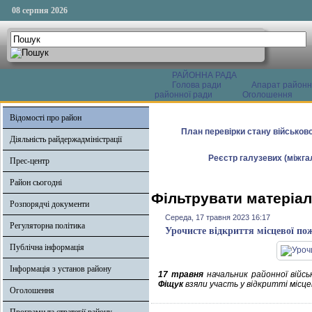
08 серпня 2026
РАЙОННА РАДА
Голова ради
Апарат районн
районної ради
Оголошення
Відомості про район
План перевірки стану військово
Діяльність райдержадміністрації
Реєстр галузевих (міжгал
Прес-центр
Район сьогодні
Фільтрувати матеріал
Розпорядчі документи
Середа, 17 травня 2023 16:17
Регуляторна політика
Урочисте відкриття місцевої пож
Публічна інформація
Інформація з установ району
17 травня
начальник районної війсь
Фіщук
взяли участь у відкритті місце
Оголошення