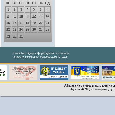
ПН
ВТ
СР
ЧТ
ПТ
СБ
НД
1
2
3
4
5
6
7
8
9
10
11
12
13
14
15
16
17
18
19
20
21
22
23
24
25
26
27
28
29
30
31
Розробка: Відділ інформаційних технологій
апарату Волинської облдержадміністрації
Усі права на матеріали, розміщені на 
Адреса: 44700, м.Володимир, вул. 