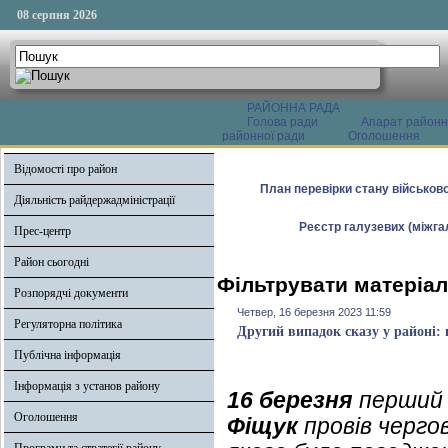
08 серпня 2026
РАЙОННА РАДА
Голова ради
Апарат районн
районної ради
Оголошення
Відомості про район
План перевірки стану військово
Діяльність райдержадміністрації
Реєстр галузевих (міжгал
Прес-центр
Район сьогодні
Фільтрувати матеріал
Розпорядчі документи
Четвер, 16 березня 2023 11:59
Регуляторна політика
Другий випадок сказу у районі
Публічна інформація
Інформація з установ району
16 березня
перший 
Оголошення
Фіщук
провів чергов