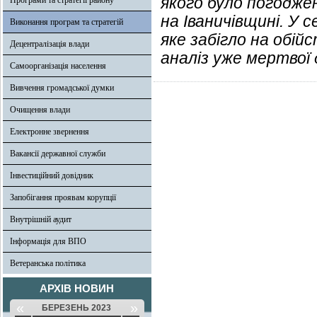
якого було погоджен
Програми та стратегії району
на Іваничівщині. У с
Виконання програм та стратегій
яке забігло на обій
Децентралізація влади
аналіз уже мертвої 
Самоорганізація населення
Вивчення громадської думки
Очищення влади
Електронне звернення
Вакансії державної служби
Інвестиційний довідник
Запобігання проявам корупції
Внутрішній аудит
Інформація для ВПО
Ветеранська політика
АРХІВ НОВИН
«
»
БЕРЕЗЕНЬ 2023