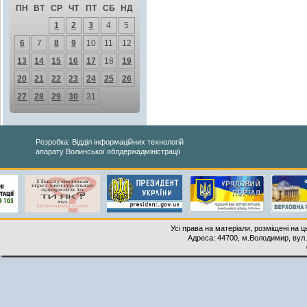
ПН
ВТ
СР
ЧТ
ПТ
СБ
НД
1
2
3
4
5
6
7
8
9
10
11
12
13
14
15
16
17
18
19
20
21
22
23
24
25
26
27
28
29
30
31
Розробка: Відділ інформаційних технологій
апарату Волинської облдержадміністрації
Усі права на матеріали, розміщені на 
Адреса: 44700, м.Володимир, вул. 