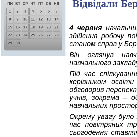
Відвідали Бе
ПН
ВТ
СР
ЧТ
ПТ
СБ
НД
1
2
3
4
5
6
7
8
9
10
11
12
13
14
4 червня
начальник
15
16
17
18
19
20
21
здійснив робочу по
22
23
24
25
26
27
28
станом справ у Бере
29
30
Він оглянув нав
навчального заклад
Під час спілкуван
керівником освіт
обговорив перспект
учнів, зокрема – о
навчальних простор
Окрему увагу було 
час повітряних тр
сьогодення ставля