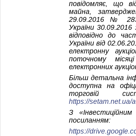
повідомляє, що ві
майна, затвердже
29.09.2016 № 283
України 30.09.2016
відповідно до ча
України від 02.06.
електронну аукц
поточному місяц
електронних аукціон
Більш детальна інф
доступна на офіц
торговій си
https://setam.net.ua/
З «Інвестиційни
посиланням:
https://drive.googl