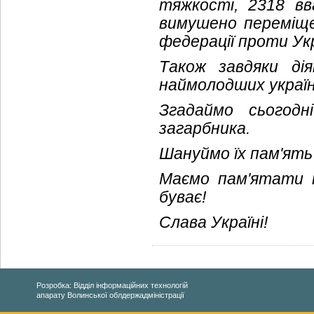
тяжкості, 2318 в
вимушено переміщен
федерації проти Укр
Також завдяки ді
наймолодших україн
Згадаймо сьогодн
загарбника.
Шануймо їх пам'ять 
Маємо пам'ятати 
буває!
Слава Україні!
Розробка: Відділ інформаційних технологій
апарату Волинської облдержадміністрації