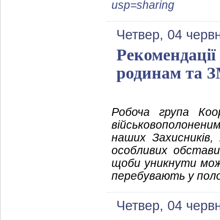
usp=sharing
Четвер, 04 черв
Рекомендації
родинам та 
Робоча група Коо
військовополонени
наших Захисників, 
особливих обстави
щоби уникнути можл
перебувають у полон
Четвер, 04 черв