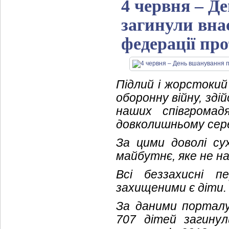
4 червня – Де
загинули внас
федерації пр
Підлий і жорстокий 
оборонну війну, зді
наших співгромад
довколишньому сер
За цими доволі сух
майбутнє, яке не н
Всі беззахисні 
захищеними є діти.
За даними порта
707 дітей загину