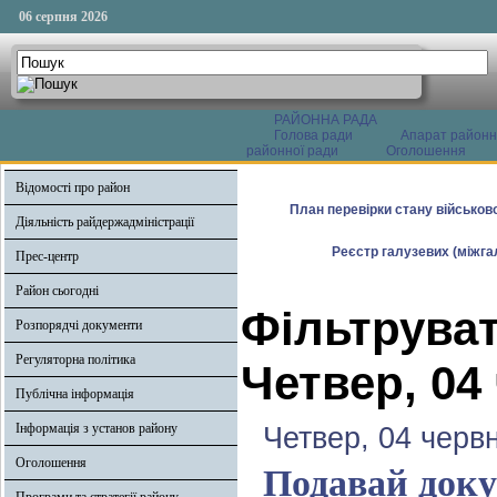
06 серпня 2026
РАЙОННА РАДА
Голова ради
Апарат районн
районної ради
Оголошення
Відомості про район
План перевірки стану військово
Діяльність райдержадміністрації
Реєстр галузевих (міжгал
Прес-центр
Район сьогодні
Фільтруват
Розпорядчі документи
Регуляторна політика
Четвер, 04
Публічна інформація
Інформація з установ району
Четвер, 04 черв
Оголошення
Подавай доку