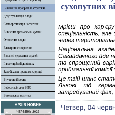
Програми та стратегії району
сухопутних в
Виконання програм та стратегій
Децентралізація влади
Самоорганізація населення
Мрієш про кар’єр
Вивчення громадської думки
спеціальність, але
через територіаль
Очищення влади
Електронне звернення
Національна акад
Сагайдачного йде н
Вакансії державної служби
та спрощений варі
Інвестиційний довідник
приймальної комісії 
Запобігання проявам корупції
Це твій шанс стати
Внутрішній аудит
Львові під кері
Інформація для ВПО
затребуваний фах, 
Ветеранська політика
АРХІВ НОВИН
Четвер, 04 черв
«
»
ЧЕРВЕНЬ 2026