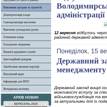
Програми та стратегії району
Володимирськ
Виконання програм та стратегій
адміністрації
Децентралізація влади
Самоорганізація населення
Вивчення громадської думки
12 вересня
відбулось черго
районній державній адмініст
Очищення влади
Електронне звернення
Понеділок, 15 в
Вакансії державної служби
Державний за
Інвестиційний довідник
Запобігання проявам корупції
менеджменту 
Внутрішній аудит
Інформація для ВПО
Державний заклад вищої о
Ветеранська політика
можливості вступу за спе
військовослужбовців та ве
АРХІВ НОВИН
за актуальними для їх под
«
»
ВЕРЕСЕНЬ 2025