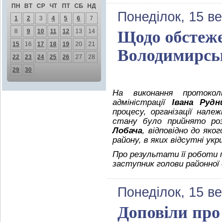
ПН
ВТ
СР
ЧТ
ПТ
СБ
НД
Понеділок, 15 в
1
2
3
4
5
6
7
8
9
10
11
12
13
14
Щодо обстеже
15
16
17
18
19
20
21
Володимирсь
22
23
24
25
26
27
28
29
30
На виконання протоколь
адміністрації
Івана Рудн
процесу, організації нал
стану було прийнято роз
Лобача
, відповідно до як
району, в яких відсутні ук
Про результати її роботи п
заступник голови районної 
Понеділок, 15 в
Доповіли про 