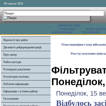
09 серпня 2026
РАЙОННА РАДА
Голова ради
Апарат районн
районної ради
Оголошення
Відомості про район
План перевірки стану військово
Діяльність райдержадміністрації
Реєстр галузевих (міжгал
Прес-центр
Район сьогодні
Фільтруват
Розпорядчі документи
Регуляторна політика
Понеділок,
Публічна інформація
Інформація з установ району
Понеділок, 15 в
Оголошення
Відбулось за