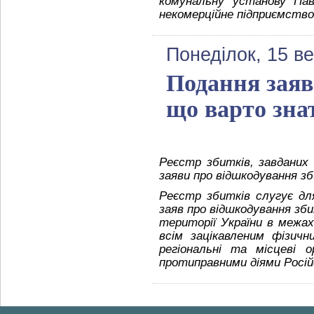
комунальну установу Пав
некомерційне підприємство
Понеділок, 15 в
Подання заяв
що варто зна
Реєстр збитків, завданих 
заяви про відшкодування зб
Реєстр збитків слугує дл
заяв про відшкодування зби
території України в межах 
всім зацікавленим фізичн
регіональні та місцеві о
протиправними діями Російс